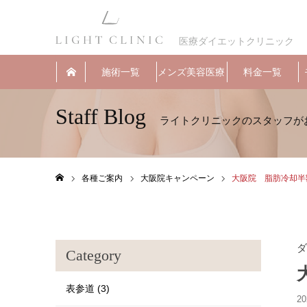
医療ダイエットクリニック
施術一覧
メンズ美容医療
料金一覧
Staff Blog
各種ご案内
大阪院キャンペーン
大阪院 脂肪冷却半
ホーム
ダ
Category
表参道 (3)
20