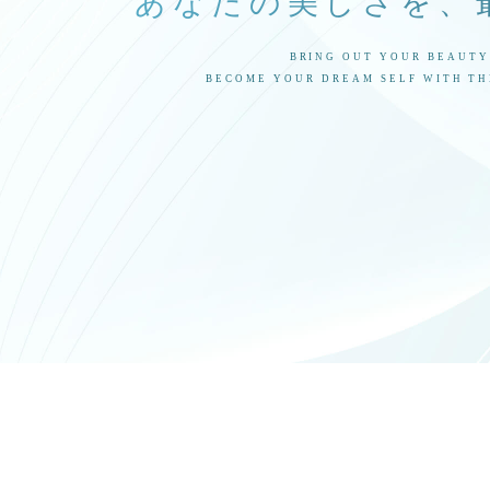
あなたの美しさを、
BRING OUT YOUR BEAUTY
BECOME YOUR DREAM SELF WITH TH