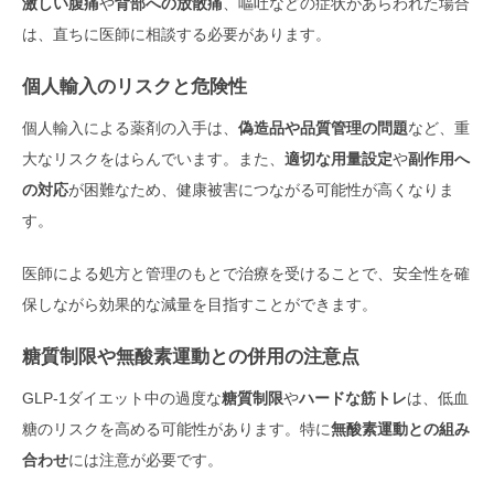
激しい腹痛
や
背部への放散痛
、嘔吐などの症状があらわれた場合
は、直ちに医師に相談する必要があります。
個人輸入のリスクと危険性
個人輸入による薬剤の入手は、
偽造品や品質管理の問題
など、重
大なリスクをはらんでいます。また、
適切な用量設定
や
副作用へ
の対応
が困難なため、健康被害につながる可能性が高くなりま
す。
医師による処方と管理のもとで治療を受けることで、安全性を確
保しながら効果的な減量を目指すことができます。
糖質制限や無酸素運動との併用の注意点
GLP-1ダイエット中の過度な
糖質制限
や
ハードな筋トレ
は、低血
糖のリスクを高める可能性があります。特に
無酸素運動との組み
合わせ
には注意が必要です。