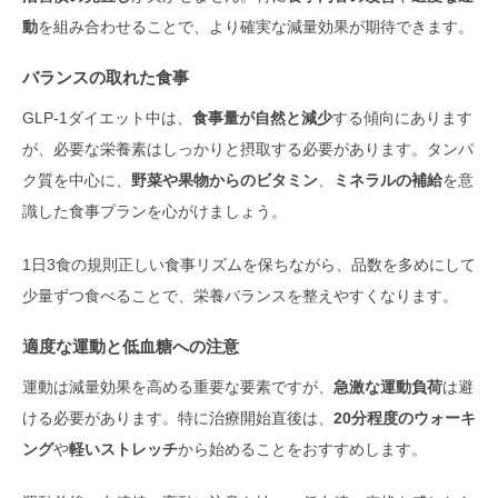
動
を組み合わせることで、より確実な減量効果が期待できます。
バランスの取れた食事
GLP-1ダイエット中は、
食事量が自然と減少
する傾向にあります
が、必要な栄養素はしっかりと摂取する必要があります。タンパ
ク質を中心に、
野菜や果物からのビタミン
、
ミネラルの補給
を意
識した食事プランを心がけましょう。
1日3食の規則正しい食事リズムを保ちながら、品数を多めにして
少量ずつ食べることで、栄養バランスを整えやすくなります。
適度な運動と低血糖への注意
運動は減量効果を高める重要な要素ですが、
急激な運動負荷
は避
ける必要があります。特に治療開始直後は、
20分程度のウォーキ
ング
や
軽いストレッチ
から始めることをおすすめします。