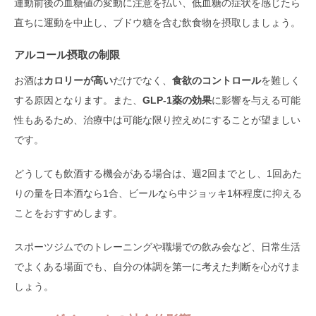
運動前後の血糖値の変動に注意を払い、低血糖の症状を感じたら
直ちに運動を中止し、ブドウ糖を含む飲食物を摂取しましょう。
アルコール摂取の制限
お酒は
カロリーが高い
だけでなく、
食欲のコントロール
を難しく
する原因となります。また、
GLP-1薬の効果
に影響を与える可能
性もあるため、治療中は可能な限り控えめにすることが望ましい
です。
どうしても飲酒する機会がある場合は、週2回までとし、1回あた
りの量を日本酒なら1合、ビールなら中ジョッキ1杯程度に抑える
ことをおすすめします。
スポーツジムでのトレーニングや職場での飲み会など、日常生活
でよくある場面でも、自分の体調を第一に考えた判断を心がけま
しょう。