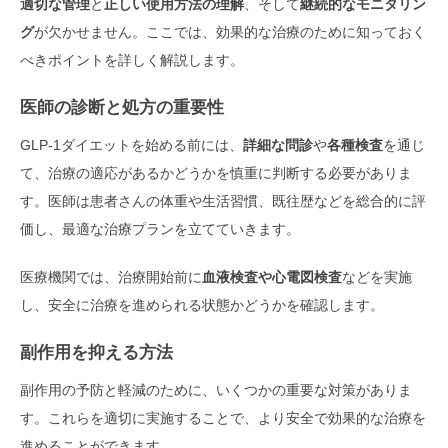
適切な管理
と
正しい使用方法の理解
、そして
継続的なモニタリン
グ
が欠かせません。ここでは、効果的な治療のために知っておく
べきポイントを詳しく解説します。
医師の診断と処方の重要性
GLP-1ダイエットを始める前には、
詳細な問診
や
各種検査
を通じ
て、治療の適応があるかどうかを慎重に判断する必要がありま
す。医師は患者さんの体重や生活習慣、既往歴などを総合的に評
価し、最適な治療プランを立てていきます。
医療機関では、治療開始前に
血液検査や心電図検査
などを実施
し、安全に治療を進められる状態かどうかを確認します。
副作用を抑える方法
副作用の予防と軽減のために、いくつかの重要な対策がありま
す。これらを適切に実施することで、より安全で効果的な治療を
進めることができます。