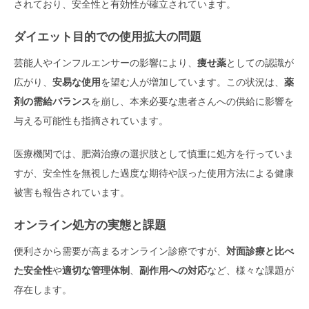
されており、安全性と有効性が確立されています。
ダイエット目的での使用拡大の問題
芸能人やインフルエンサーの影響により、
痩せ薬
としての認識が
広がり、
安易な使用
を望む人が増加しています。この状況は、
薬
剤の需給バランス
を崩し、本来必要な患者さんへの供給に影響を
与える可能性も指摘されています。
医療機関では、肥満治療の選択肢として慎重に処方を行っていま
すが、安全性を無視した過度な期待や誤った使用方法による健康
被害も報告されています。
オンライン処方の実態と課題
便利さから需要が高まるオンライン診療ですが、
対面診療と比べ
た安全性
や
適切な管理体制
、
副作用への対応
など、様々な課題が
存在します。