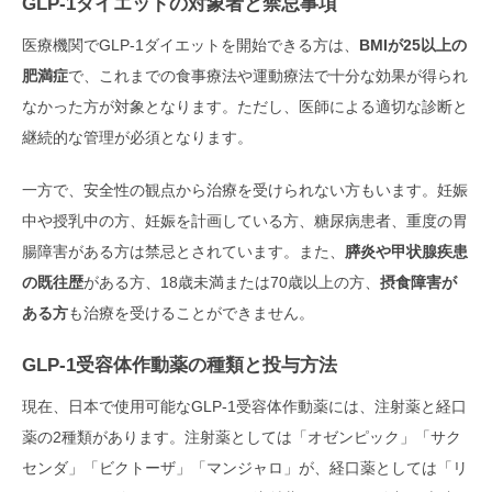
GLP-1ダイエットの対象者と禁忌事項
医療機関でGLP-1ダイエットを開始できる方は、
BMIが25以上の
肥満症
で、これまでの食事療法や運動療法で十分な効果が得られ
なかった方が対象となります。ただし、医師による適切な診断と
継続的な管理が必須となります。
一方で、安全性の観点から治療を受けられない方もいます。妊娠
中や授乳中の方、妊娠を計画している方、糖尿病患者、重度の胃
腸障害がある方は禁忌とされています。また、
膵炎や甲状腺疾患
の既往歴
がある方、18歳未満または70歳以上の方、
摂食障害が
ある方
も治療を受けることができません。
GLP-1受容体作動薬の種類と投与方法
現在、日本で使用可能なGLP-1受容体作動薬には、注射薬と経口
薬の2種類があります。注射薬としては「オゼンピック」「サク
センダ」「ビクトーザ」「マンジャロ」が、経口薬としては「リ