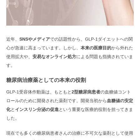
近年、
SNSやメディア
での話題性から、GLP-1ダイエットへの関
心が急速に高まっています。しかし、
本来の医療目的
から外れた
使用拡大や、
安易なオンライン処方
による問題も指摘されていま
す。
糖尿病治療薬としての本来の役割
GLP-1受容体作動薬は、もともと
2型糖尿病患者
の血糖値コント
ロールのために開発された薬剤です。開発当初から
血糖値の安定
化
と
インスリン分泌の促進
という重要な医療的役割を担ってきま
した。
現在でも多くの糖尿病患者さんの治療に不可欠な薬剤として使用