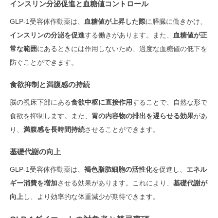
インスリン分泌促進と血糖値コントロール
GLP-1受容体作動薬は、
血糖値が上昇した際
に膵臓に働きかけ、
インスリンの分泌を促進
する働きがあります。また、
血糖値が正
常な範囲
にあるときには作用しないため、過度な血糖値の低下を
防ぐことができます。
食欲抑制と満腹感の持続
脳の視床下部にある
食欲中枢に直接作用
することで、自然な形で
食欲を抑制します。また、
胃の内容物の排出を遅らせる効果
があ
り、
満腹感を長時間持続
させることができます。
基礎代謝の向上
GLP-1受容体作動薬は、
褐色脂肪細胞の活性化
を促進し、
エネル
ギー消費を増加
させる効果があります。これにより、
基礎代謝が
向上
し、より効率的な体重減少が期待できます。