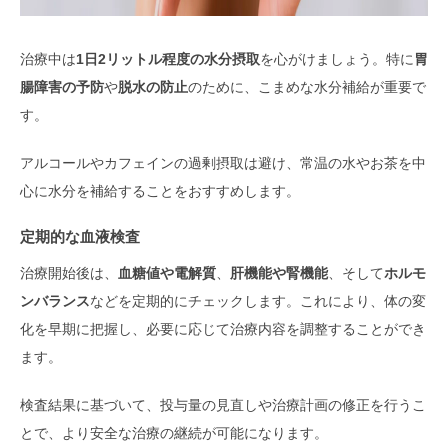
治療中は
1日2リットル程度の水分摂取
を心がけましょう。特に
胃
腸障害の予防
や
脱水の防止
のために、こまめな水分補給が重要で
す。
アルコールやカフェインの過剰摂取は避け、常温の水やお茶を中
心に水分を補給することをおすすめします。
定期的な血液検査
治療開始後は、
血糖値や電解質
、
肝機能や腎機能
、そして
ホルモ
ンバランス
などを定期的にチェックします。これにより、体の変
化を早期に把握し、必要に応じて治療内容を調整することができ
ます。
検査結果に基づいて、投与量の見直しや治療計画の修正を行うこ
とで、より安全な治療の継続が可能になります。