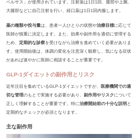
ベルサス」が使用されています。注射薬は1日1回、腹部や上腕、
大腿部などに自己注射を行い、経口薬は1日1回内服します。
薬の種類や投与量
は、患者一人ひとりの状態や
治療目標
に応じて
医師が慎重に決定します。また、効果や副作用を適切に管理する
ため、
定期的な診察
を受けながら治療を進めていく必要がありま
す。使用開始後は、体調の変化を注意深く観察し、気になる症状
があれば速やかに医師に相談することが重要です。
GLP-1ダイエットの副作用とリスク
近年注目を集めているGLP-1ダイエットですが、
医療機関での適
切な管理
のもとで実施する必要があり、
副作用やリスク
について
正しく理解することが重要です。特に
治療開始前の十分な説明
と
定期的なチェックが必須となります。
主な副作用