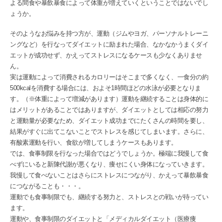
よる間食や暴飲暴食によって体重が増えていくということではないでし
ょうか。
そのようなお悩みを持つ方が、運動（ジムやヨガ、パーソナルトレーニ
ングなど）を行なってダイエットに励まれた場合、なかなかうまくダイ
エットが成功せず、かえってストレスになるケースも少なくありませ
ん。
実は運動によって消費されるカロリーはそこまで多くなく、一食分の約
500kcalを消費する場合には、およそ1時間ほどの水泳が必要となりま
す。（※体重によって増減があります）運動を継続することは身体的に
はメリットがあることではありますが、ダイエットとしては相応の努力
と運動量が必要なため、ダイエット成功までにたくさんの時間を要し、
結果がすぐに出てこないことでストレスを感じてしまいます。さらに、
有酸素運動を行い、食欲が増してしまうケースもあります。
では、食事制限を行なった場合ではどうでしょうか。極端に我慢して食
べずにいると新陳代謝が悪くなり、痩せにくい身体になっていきます。
我慢して食べないことはさらにストレスにつながり、かえって暴飲暴食
につながることも・・・。
運動でも食事制限でも、継続する努力と、ストレスとの戦いが待ってい
ます。
運動や、食事制限のダイエットと「メディカルダイエット（医療痩