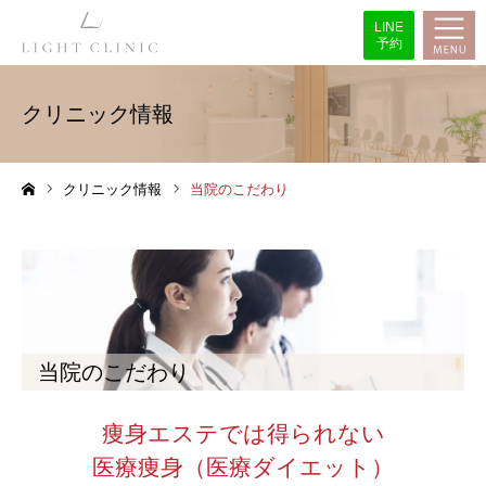
LINE
予約
クリニック情報
クリニック情報
当院のこだわり
ホーム
当院のこだわり
痩身エステでは得られない
医療痩身（医療ダイエット）