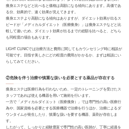
痩身エステなどと比べると価格は高額になる傾向にあります。高価であ
る分、効果的で、速く効果が見えてきます。
痩身エステより高額になる傾向はありますが、ダイエット効果が出るス
ピードが「メディカルダイエット（医療痩身）」は痩身エステなどと比
較して速いため、ダイエット効果が出るまでの総額を比べると、どちら
も同程度の場合もあります。
LIGHT CLINICでは治療方法と費用に関してもカウンセリング時に相談が
可能です。目指す美しさにどの程度の費用がかかるか、まずは相談にい
らしてみてください。
②危険を伴う治療や慎重な扱いを必要とする薬品が存在する
痩身エステは医療行為を行わないため、一定のトレーニングを受けたス
タッフであれば使える機器を用いて施術を行います。
一方で「メディカルダイエット（医療痩身）」では専門性の高い医療行
為や、国家資格を必要とする医療機器で治療を行うほか、治療によるダ
ウンタイムが発生したり、慎重な扱いを要する機器、薬剤が存在しま
す。
したがって、しっかりと経験豊富で専門性の高い医師が、丁寧に経過を