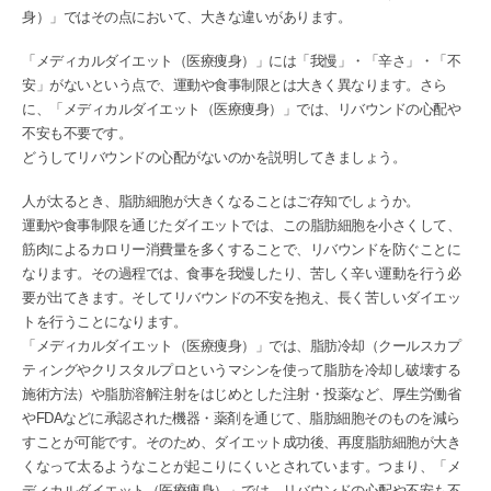
身）」ではその点において、大きな違いがあります。
「メディカルダイエット（医療痩身）」には「我慢」・「辛さ」・「不
安」がないという点で、運動や食事制限とは大きく異なります。さら
に、「メディカルダイエット（医療痩身）」では、リバウンドの心配や
不安も不要です。
どうしてリバウンドの心配がないのかを説明してきましょう。
人が太るとき、脂肪細胞が大きくなることはご存知でしょうか。
運動や食事制限を通じたダイエットでは、この脂肪細胞を小さくして、
筋肉によるカロリー消費量を多くすることで、リバウンドを防ぐことに
なります。その過程では、食事を我慢したり、苦しく辛い運動を行う必
要が出てきます。そしてリバウンドの不安を抱え、長く苦しいダイエッ
トを行うことになります。
「メディカルダイエット（医療痩身）」では、脂肪冷却（クールスカプ
ティングやクリスタルプロというマシンを使って脂肪を冷却し破壊する
施術方法）や脂肪溶解注射をはじめとした注射・投薬など、厚生労働省
やFDAなどに承認された機器・薬剤を通じて、脂肪細胞そのものを減ら
すことが可能です。そのため、ダイエット成功後、再度脂肪細胞が大き
くなって太るようなことが起こりにくいとされています。つまり、「メ
ディカルダイエット（医療痩身）」では、リバウンドの心配や不安も不