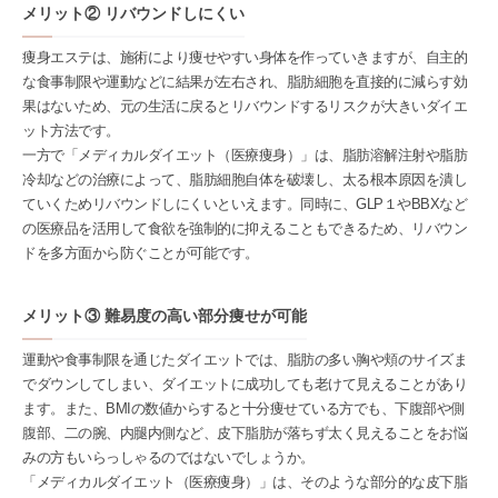
メリット② リバウンドしにくい
痩身エステは、施術により痩せやすい身体を作っていきますが、自主的
な食事制限や運動などに結果が左右され、脂肪細胞を直接的に減らす効
果はないため、元の生活に戻るとリバウンドするリスクが大きいダイエ
ット方法です。
一方で「メディカルダイエット（医療痩身）」は、脂肪溶解注射や脂肪
冷却などの治療によって、脂肪細胞自体を破壊し、太る根本原因を潰し
ていくためリバウンドしにくいといえます。同時に、GLP１やBBXなど
の医療品を活用して食欲を強制的に抑えることもできるため、リバウン
ドを多方面から防ぐことが可能です。
メリット③ 難易度の高い部分痩せが可能
運動や食事制限を通じたダイエットでは、脂肪の多い胸や頬のサイズま
でダウンしてしまい、ダイエットに成功しても老けて見えることがあり
ます。また、BMIの数値からすると十分痩せている方でも、下腹部や側
腹部、二の腕、内腿内側など、皮下脂肪が落ちず太く見えることをお悩
みの方もいらっしゃるのではないでしょうか。
「メディカルダイエット（医療痩身）」は、そのような部分的な皮下脂