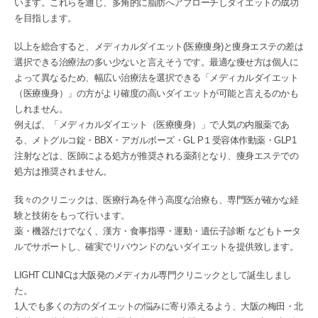
います。これらを通じ、多角的に脂肪へアプローチしダイエットの成功
を目指します。
以上を総合すると、メディカルダイエット(医療痩身)と痩身エステの差は
選択できる治療法の多い少ないと言えそうです。最適な痩せ方は個人に
よって異なるため、幅広い治療法を選択できる「メディカルダイエット
（医療痩身）」の方がより確度の高いダイエットが可能と言えるのかも
しれません。
例えば、「メディカルダイエット（医療痩身）」で人気の内服薬であ
る、メトグルコ錠・BBX・アガルボーズ・GL P１受容体作動薬・GLP1
注射などは、医師による処方が推奨される薬剤となり、痩身エステでの
処方は推奨されません。
我々のクリニックは、医療行為を伴う高度な治療も、専門医が確かな経
験と技術をもって行います。
薬・機器だけでなく、漢方・食事指導・運動・遺伝子診断 などもトータ
ルでサポートし、確実でリバウンドのないダイエットを提供致します。
LIGHT CLINICは大阪発のメディカル専門クリニックとして誕生しまし
た。
1人でも多くの方のダイエットの悩みに寄り添えるよう、大阪の梅田・北