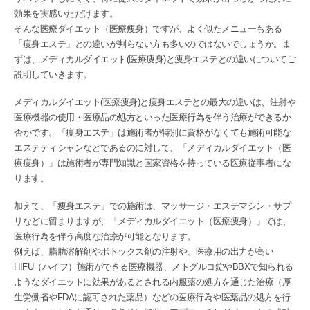
効果を実感いただけます。
そんな医療ダイエット（医療痩身）ですが、よく似たメニューもある
「痩身エステ」との違いが判らない方も多いのではないでしょうか。ま
ずは、メディカルダイエット(医療痩身)と痩身エステとの違いについてご
説明していきます。
メディカルダイエット(医療痩身)と痩身エステとの最大の違いは、注射や
医療機器の使用・医療品の処方といった医療行為を伴う治療ができるか
否かです。「痩身エステ」は施術者が特別に資格がなくても施術可能な
エステティシャンなどであるのに対して、「メディカルダイエット（医
療痩身）」は施術者が専門知識と国家資格を持っている医療従事者にな
ります。
加えて、「痩身エステ」での施術は、マッサージ・エステマシン・サプ
リなどに留まりますが、「メディカルダイエット（医療痩身）」では、
医療行為を伴う高度な治療が可能となります。
例えば、脂肪溶解剤やボトックス剤の注射や、医療用の出力が高い
HIFU（ハイフ）施術ができる医療機器、メトグルコ錠やBBXで知られる
ようなダイエットに効果があるとされる内服薬の処方を通じた治療（厚
生労働省やFDAに認可された薬品）などの医療行為や医薬品の処方を行