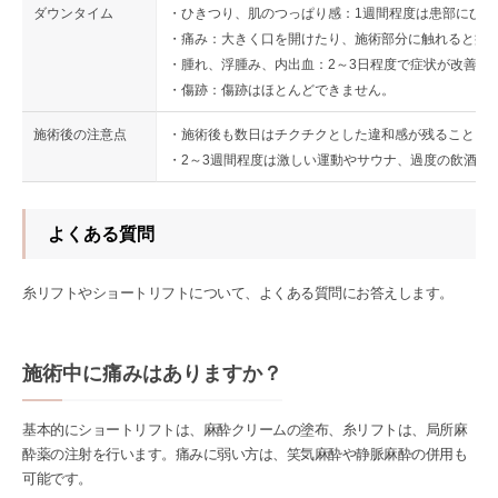
ダウンタイム
・ひきつり、肌のつっぱり感：1週間程度は患部にひ
・痛み：大きく口を開けたり、施術部分に触れると痛
・腫れ、浮腫み、内出血：2～3日程度で症状が改善し
・傷跡：傷跡はほとんどできません。
施術後の注意点
・施術後も数日はチクチクとした違和感が残ることも
・2～3週間程度は激しい運動やサウナ、過度の飲酒を
よくある質問
糸リフトやショートリフトについて、よくある質問にお答えします。
施術中に痛みはありますか？
基本的にショートリフトは、麻酔クリームの塗布、糸リフトは、局所麻
酔薬の注射を行います。痛みに弱い方は、笑気麻酔や静脈麻酔の併用も
可能です。