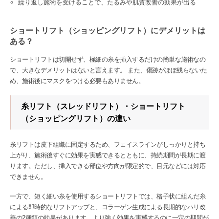
繰り返し施術を受けることで、たるみや肌質改善の効果が出る
ショートリフト（ショッピングリフト）にデメリットは
ある？
ショートリフトは切開せず、極細の糸を挿入するだけの簡単な施術なの
で、大きなデメリットはないと言えます。 また、傷跡がほぼ残らないた
め、施術後にマスクをつける必要もありません。
糸リフト（スレッドリフト）・ショートリフト
（ショッピングリフト）の違い
糸リフトは皮下組織に固定するため、フェイスラインがしっかりと持ち
上がり、施術後すぐに効果を実感できるとともに、持続期間が長期に渡
ります。ただし、挿入できる部位や方向が限定的で、目元などには対応
できません。
一方で、短く細い糸を使用するショートリフトでは、格子状に組んだ糸
による即時的なリフトアップと、コラーゲン生成による長期的なハリ改
善の2種類の効果があります。より強く効果を実感するのに一定の期間が