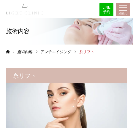
LINE
予約
施術内容
施術内容
アンチエイジング
糸リフト
ホーム
糸リフト