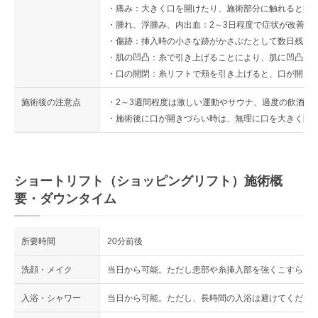
・痛み：大きく口を開けたり、施術部分に触れると痛
・腫れ、浮腫み、内出血：2～3日程度で症状が改善し
・傷跡：挿入時の小さな跡がかさぶたとして数日残る
・肌の凹凸：糸で引き上げることにより、肌に凹凸が出
・口の開閉：糸リフトで頬を引き上げると、口が開き
施術後の注意点
・2～3週間程度は激しい運動やサウナ、過度の飲酒を
・施術後に口が開きづらい時は、無理に口を大きく開
ショートリフト（ショッピングリフト）施術概
要・ダウンタイム
所要時間
20分前後
洗顔・メイク
当日から可能。ただし患部や糸挿入部を強くこすらな
入浴・シャワー
当日から可能。ただし、長時間の入浴は避けてくださ