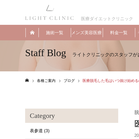
医療ダイエットクリニック
施術一覧
メンズ美容医療
料金一覧
Staff Blog
各種ご案内
ブログ
医療脱毛した毛はいつ抜け始める
ホーム
脱
Category
表参道 (3)
20