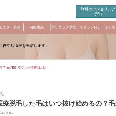
無料カウンセリング
予約
モニター募集
治療実績
クリニック情報
スタッフ紹介
よくあ
の？毛が抜けやすい人の特徴とは
毛
医療脱毛した毛はいつ抜け始めるの？毛
24.03.06