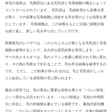
体毛の成長は、毛根部分にある毛乳頭と毛母細胞の働きによって
コントロールされています。 毛乳頭は、毛細血管から栄養を受
け取り、その栄養を毛母細胞に供給する司令塔のような役割を果
たしています。 毛母細胞は、この栄養をもとに活発に細胞分裂
を繰り返し、新しい毛を作り出していくのです。
医療脱毛のレーザーは、このメカニズムの要となる毛乳頭と毛母
細胞を破壊することで、永久的な脱毛効果を実現します。 レー
ザーの光エネルギーは、毛のメラニン色素に吸収されて熱に変わ
り、その熱が毛根まで伝わることで、毛を作る組織を破壊するの
です。 ただし、この効果が得られるのは、毛と毛乳頭がしっか
りと結合している成長期の毛に限られます。
最近の研究では、毛の再生に重要な役割を果たす「バルジ領域」
という部分も注目されています。 バルジ領域は、毛包の中間部
分に存在し、毛の幹細胞を蓄えている場所です。 蓄熱式脱毛機
では、このバルジ領域をターゲットにすることで、従来の熱破壊