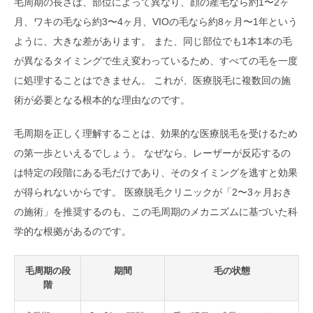
毛周期の長さは、部位によって異なり、顔の産毛なら約1〜2ヶ
月、ワキの毛なら約3〜4ヶ月、VIOの毛なら約8ヶ月〜1年という
ように、大きな差があります。 また、同じ部位でも1本1本の毛
が異なるタイミングで生え変わっているため、すべての毛を一度
に処理することはできません。 これが、医療脱毛に複数回の施
術が必要となる根本的な理由なのです。
毛周期を正しく理解することは、効果的な医療脱毛を受けるため
の第一歩といえるでしょう。 なぜなら、レーザーが反応するの
は特定の段階にある毛だけであり、そのタイミングを逃すと効果
が得られないからです。 医療脱毛クリニックが「2〜3ヶ月おき
の施術」を推奨するのも、この毛周期のメカニズムに基づいた科
学的な根拠があるのです。
毛周期の段
期間
毛の状態
階