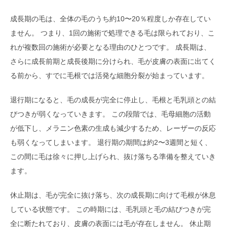
成長期の毛は、全体の毛のうち約10〜20％程度しか存在してい
ません。 つまり、1回の施術で処理できる毛は限られており、こ
れが複数回の施術が必要となる理由のひとつです。 成長期は、
さらに成長前期と成長後期に分けられ、毛が皮膚の表面に出てく
る前から、すでに毛根では活発な細胞分裂が始まっています。
退行期になると、毛の成長が完全に停止し、毛根と毛乳頭との結
びつきが弱くなっていきます。 この段階では、毛母細胞の活動
が低下し、メラニン色素の生成も減少するため、レーザーの反応
も弱くなってしまいます。 退行期の期間は約2〜3週間と短く、
この間に毛は徐々に押し上げられ、抜け落ちる準備を整えていき
ます。
休止期は、毛が完全に抜け落ち、次の成長期に向けて毛根が休息
している状態です。 この時期には、毛乳頭と毛の結びつきが完
全に断たれており、皮膚の表面には毛が存在しません。 休止期