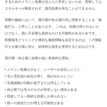
するためのメラニン色素がほとんど存在しないため、照射しても
エネルギーが吸収されず、脱毛効果を得ることができません。
実際の施術において、退行期や休止期の毛に照射することを「無
駄打ち」と呼ぶことがあります。 これは、効果が得られないだ
けでなく、肌に不必要な負担をかける可能性があるためです。
医療脱毛クリニックが適切な施術間隔を設定するのは、この無駄
打ちを最小限に抑え、効率的な脱毛を実現するためなのです。
退行期・休止期に効果が低い具体的な理由：
• メラニン色素が少なく、レーザーが反応しにくい
• 毛と毛乳頭の結合が弱く、熱が伝わりにくい
• 毛母細胞の活動が低下または停止している
• 休止期では毛そのものが存在しない場合がある
• 照射しても一時的な効果しか得られない
• 肌への負担だけが増える可能性がある