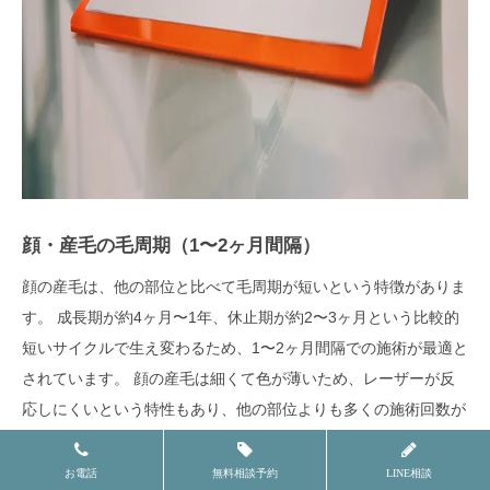
顔・産毛の毛周期（1〜2ヶ月間隔）
顔の産毛は、他の部位と比べて毛周期が短いという特徴がありま
す。 成長期が約4ヶ月〜1年、休止期が約2〜3ヶ月という比較的
短いサイクルで生え変わるため、1〜2ヶ月間隔での施術が最適と
されています。 顔の産毛は細くて色が薄いため、レーザーが反
応しにくいという特性もあり、他の部位よりも多くの施術回数が
必要になることが一般的です。
お電話
無料相談予約
LINE相談