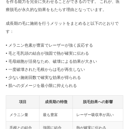
を作る能力を完全に失わせることができるのです。 これが、医
療脱毛が永久的な効果をもたらす理由となっています。
成長期の毛に施術を行うメリットをまとめると以下のとおりで
す：
• メラニン色素が豊富でレーザーが強く反応する
• 毛と毛乳頭の結合が強固で熱が確実に伝わる
• 毛母細胞が活発なため、破壊による効果が大きい
• 一度破壊された毛根からは毛が再生しない
• 少ない施術回数で確実な効果が得られる
• 肌へのダメージを最小限に抑えられる
項目
成長期の特徴
脱毛効果への影響
メラニン量
最も豊富
レーザー吸収率が高い
毛根との結合
強固に結合
熱が確実に伝わる