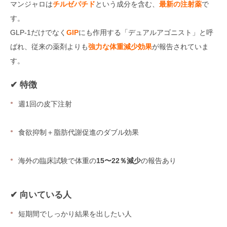
マンジャロは
チルゼパチド
という成分を含む、
最新の注射薬
で
す。
GLP-1だけでなく
GIP
にも作用する「デュアルアゴニスト」と呼
ばれ、従来の薬剤よりも
強力な体重減少効果
が報告されていま
す。
✔ 特徴
週1回の皮下注射
食欲抑制＋脂肪代謝促進のダブル効果
海外の臨床試験で体重の
15〜22％減少
の報告あり
✔ 向いている人
短期間でしっかり結果を出したい人