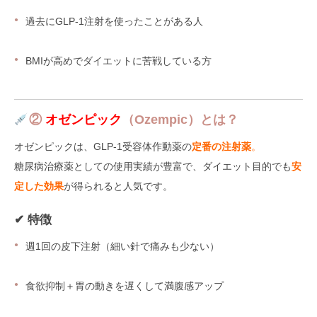
過去にGLP-1注射を使ったことがある人
BMIが高めでダイエットに苦戦している方
②
オゼンピック
（Ozempic）とは？
オゼンピックは、GLP-1受容体作動薬の
定番の注射薬
。
糖尿病治療薬としての使用実績が豊富で、ダイエット目的でも
安
定した効果
が得られると人気です。
✔ 特徴
週1回の皮下注射（細い針で痛みも少ない）
食欲抑制＋胃の動きを遅くして満腹感アップ