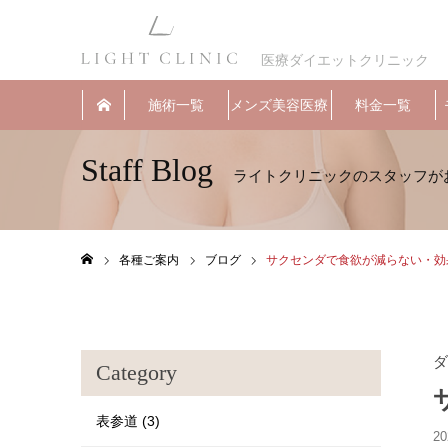
医療ダイエットクリニック
施術一覧
メンズ美容医療
料金一覧
Staff Blog
各種ご案内
ブログ
サクセンダで食欲が減らない・効
ホーム
ダ
Category
表参道 (3)
20