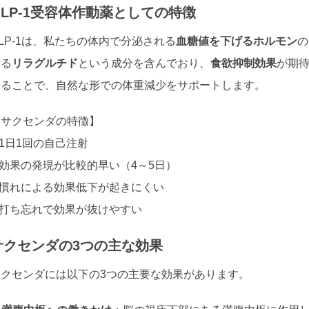
GLP-1受容体作動薬としての特徴
LP-1は、私たちの体内で分泌される
血糖値を下げるホルモン
の
する
リラグルチド
という成分を含んでおり、
食欲抑制効果
が期
することで、自然な形での体重減少をサポートします。
【サクセンダの特徴】
 1日1回の自己注射
 効果の発現が比較的早い（4～5日）
 慣れによる効果低下が起きにくい
 打ち忘れで効果が抜けやすい
サクセンダの3つの主な効果
サクセンダには以下の3つの主要な効果があります。