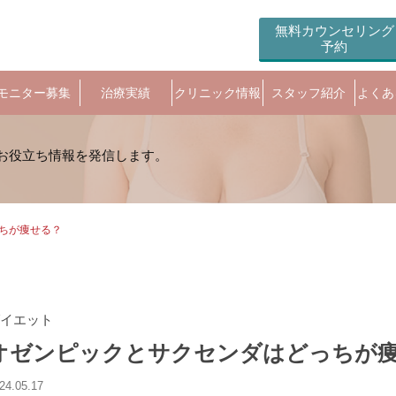
無料カウンセリング
予約
モニター募集
治療実績
クリニック情報
スタッフ紹介
よくあ
ちが痩せる？
イエット
オゼンピックとサクセンダはどっちが
24.05.17