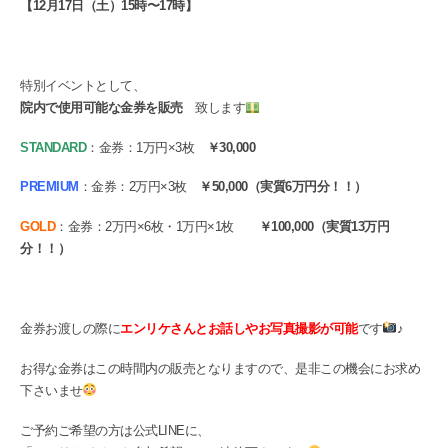
【12月17日（土）15時〜17時】
特別イベントとして、
院内で使用可能な金券を販売
致します
STANDARD
：金券：1万円×3枚
￥30,000
PREMIUM
：金券：2万円×3枚
￥50,000（実質6万円分！！）
GOLD
：金券：2万円×6枚・1万円×1枚
￥100,000（実質13万円
分！！）
金券お渡しの際に
エンリケさんとお話しやお写真撮影が可能
です
♪
お得な金券はこの時間内の販売となりますので、是非この機会にお求め
下さいませ
ご予約ご希望の方は公式LINEに、