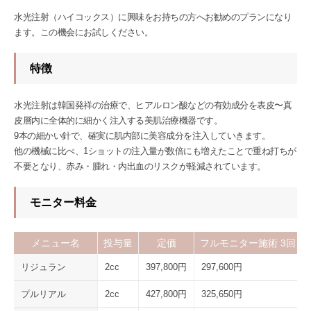
水光注射（ハイコックス）に興味をお持ちの方へお勧めのプランになり
ます。この機会にお試しください。
特徴
水光注射は韓国発祥の治療で、ヒアルロン酸などの有効成分を表皮〜真
皮層内に全体的に細かく注入する美肌治療機器です。
9本の細かい針で、確実に肌内部に美容成分を注入していきます。
他の機械に比べ、1ショットの注入量が数倍にも増えたことで重ね打ちが
不要となり、赤み・腫れ・内出血のリスクが軽減されています。
モニター料金
メニュー名
投与量
定価
フルモニター施術 3回
リジュラン
2cc
397,800円
297,600円
プルリアル
2cc
427,800円
325,650円