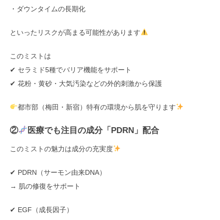
・ダウンタイムの長期化
といったリスクが高まる可能性があります
このミストは
✔ セラミド5種でバリア機能をサポート
✔ 花粉・黄砂・大気汚染などの外的刺激から保護
都市部（梅田・新宿）特有の環境から肌を守ります
②
医療でも注目の成分「PDRN」配合
このミストの魅力は成分の充実度
✔ PDRN（サーモン由来DNA）
→ 肌の修復をサポート
✔ EGF（成長因子）