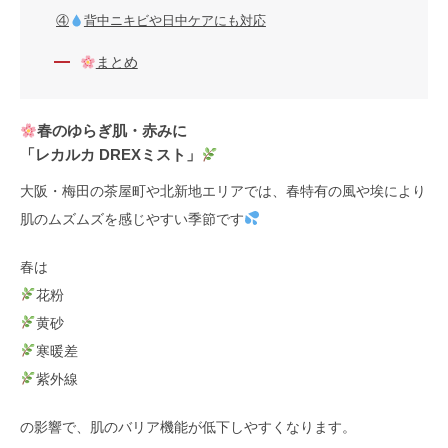
④
背中ニキビや日中ケアにも対応
まとめ
春のゆらぎ肌・赤みに
「レカルカ DREXミスト」
大阪・梅田の茶屋町や北新地エリアでは、春特有の風や埃により
肌のムズムズを感じやすい季節です
春は
花粉
黄砂
寒暖差
紫外線
の影響で、肌のバリア機能が低下しやすくなります。