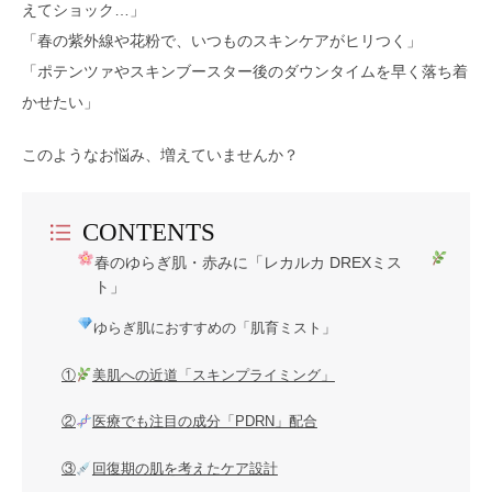
えてショック…」
「春の紫外線や花粉で、いつものスキンケアがヒリつく」
「ポテンツァやスキンブースター後のダウンタイムを早く落ち着
かせたい」
このようなお悩み、増えていませんか？
CONTENTS
春のゆらぎ肌・赤みに「レカルカ DREXミス
ト」
ゆらぎ肌におすすめの「肌育ミスト」
①
美肌への近道「スキンプライミング」
②
医療でも注目の成分「PDRN」配合
③
回復期の肌を考えたケア設計