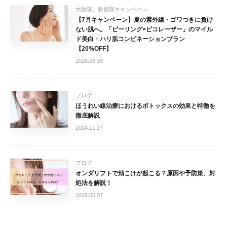
大阪院、新宿院キャンペーン
【7月キャンペーン】夏の紫外線・ゴワつきに負け
ない肌へ。「ピーリング×ピコレーザー」のマイル
ド美白・ハリ肌コンビネーションプラン
【20%OFF】
2026.06.30
ブログ
ほうれい線治療におけるボトックスの効果と特徴を
徹底解説
2024.11.27
ブログ
オンダリフトで頬こけが起こる？原因や予防策、対
処法を解説！
2026.05.07