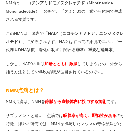
NMNは「
ニコチンアミドモノヌクレオチド
（Nicotinamide
Mononucleotide）」の略で、ビタミンB3の一種から体内で生成
される物質です。
このNMNは、体内で「
NAD⁺（ニコチンアミドアデニンジヌクレ
オチド）
」に変換されます。NAD⁺はすべての細胞でエネルギー
代謝やDNA修復、老化の制御に関わる
非常に重要な補酵素
。
しかし、NAD⁺の量は
加齢とともに激減
してしまうため、外から
補う方法としてNMNの摂取が注目されているのです。
NMN点滴とは？
NMN点滴は、NMNを
静脈から直接体内に投与する施術
です。
サプリメントと違い、点滴では
吸収率が高く、即効性がある
のが
特徴。海外の研究では、NMNを投与したマウスの寿命が延びた