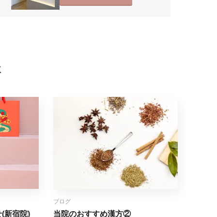
事
ブログ
(新宿院)
当院のおすすめ漢方②