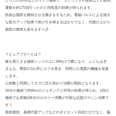
たったの30分ほどのマシン施術で、スクワットや腹筋などの筋肉
運動を約2万回行ったのと同程度の効果が得られます。
筋肉は脂肪を燃焼させる働きをするため、電磁パルスによる強力
な筋力アップ効果で体が引き締まるばかりでなく、代謝が上がり
脂肪の燃焼も促せます☆彡
？ピュアフローとは？
服を着たまま施術ベッドの上に仰向けで横になり、ふくらはぎ、
太もも、臀部の3か所にカフを巻き、同時に心電図の機械を装着
します。
心拍数と同期してカフに圧が加わり治療が開始となります。
30分の施術で約8kmのジョギングと同等の効果が得られ、1回の
施術でお茶碗2杯分のカロリー消費が可能な話題のマシン治療で
す
脂肪燃焼、基礎代謝アップなどのダイエット目的だけでなく、脳