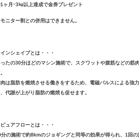
1ヶ月ｰ3㎏以上達成で金券プレゼント
※モニター割との併用はできません。
・インシェイプとは・・・
たったの30分ほどのマシン施術で、スクワットや腹筋などの筋
す。
筋肉は脂肪を燃焼させる働きをするため、電磁パルスによる強
く、代謝が上がり脂肪の燃焼も促せます。
・ピュアフローとは・・・
30分の施術で約8kmのジョギングと同等の効果が得られ、1回