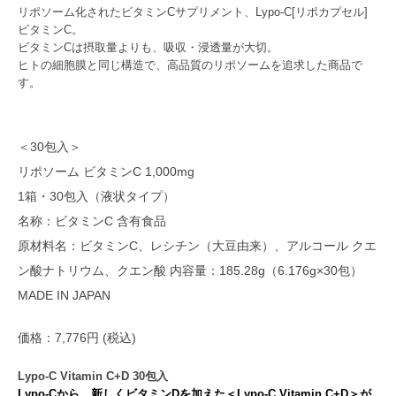
リポソーム化されたビタミンCサプリメント、Lypo-C[リポカプセル]
ビタミンC。
ビタミンCは摂取量よりも、吸収・浸透量が大切。
ヒトの細胞膜と同じ構造で、高品質のリポソームを追求した商品で
す。
＜30包入＞
リポソーム ビタミンC 1,000mg
1箱・30包入（液状タイプ）
名称：ビタミンC 含有食品
原材料名：ビタミンC、レシチン（大豆由来）、アルコール クエ
ン酸ナトリウム、クエン酸 内容量：185.28g（6.176g×30包）
MADE IN JAPAN
価格：7,776円 (税込)
Lypo-C Vitamin C+D 30包入
Lypo-Cから、新しくビタミンDを加えた＜Lypo-C Vitamin C+D＞が