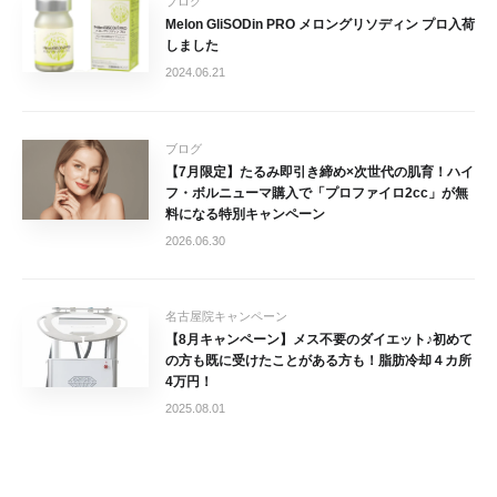
ブログ
Melon GliSODin PRO ​メロングリソディン プロ入荷
しました
2024.06.21
ブログ
【7月限定】たるみ即引き締め×次世代の肌育！ハイ
フ・ボルニューマ購入で「プロファイロ2cc」が無
料になる特別キャンペーン
2026.06.30
名古屋院キャンペーン
【8月キャンペーン】メス不要のダイエット♪初めて
の方も既に受けたことがある方も！脂肪冷却４カ所
4万円！
2025.08.01