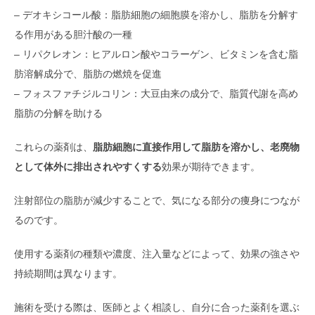
– デオキシコール酸：脂肪細胞の細胞膜を溶かし、脂肪を分解す
る作用がある胆汁酸の一種
– リパクレオン：ヒアルロン酸やコラーゲン、ビタミンを含む脂
肪溶解成分で、脂肪の燃焼を促進
– フォスファチジルコリン：大豆由来の成分で、脂質代謝を高め
脂肪の分解を助ける
これらの薬剤は、
脂肪細胞に直接作用して脂肪を溶かし、老廃物
として体外に排出されやすくする
効果が期待できます。
注射部位の脂肪が減少することで、気になる部分の痩身につなが
るのです。
使用する薬剤の種類や濃度、注入量などによって、効果の強さや
持続期間は異なります。
施術を受ける際は、医師とよく相談し、自分に合った薬剤を選ぶ