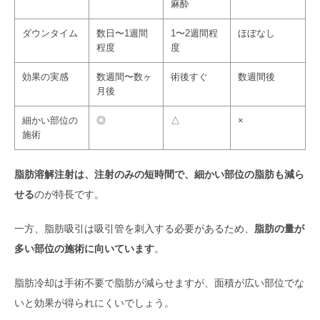
麻酔
ダウンタイム
数日〜1週間
1〜2週間程
ほぼなし
程度
度
効果の実感
数週間〜数ヶ
術後すぐ
数週間後
月後
細かい部位の
◎
△
×
施術
脂肪溶解注射は、注射のみの短時間で、細かい部位の脂肪も減ら
せる
のが特長です。
一方、脂肪吸引は吸引管を刺入する必要があるため、
脂肪の量が
多い部位の施術に向いています
。
脂肪冷却は手術不要で脂肪が減らせますが、面積が広い部位でな
いと効果が得られにくいでしょう。