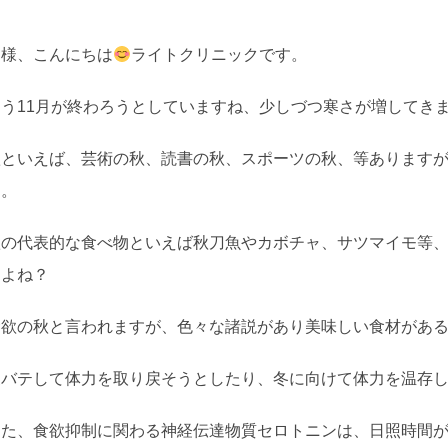
皆様、こんにちは
ライトクリニックです。
もう11月が終わろうとしていますね、少しづつ寒さが増してき
秋といえば、芸術の秋、読書の秋、スポーツの秋、等あります
す。
秋の代表的な食べ物といえば秋刀魚やカボチャ、サツマイモ等
すよね？
食欲の秋と言われますが、色々な諸説があり美味しい食材があ
夏バテして体力を取り戻そうとしたり、冬に向けて体力を温存
また、食欲抑制に関わる神経伝達物質セロトニンは、日照時間