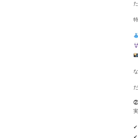
②
✔
✔