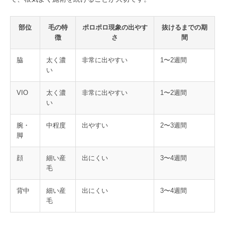
部位
毛の特
ポロポロ現象の出やす
抜けるまでの期
徴
さ
間
脇
太く濃
非常に出やすい
1〜2週間
い
VIO
太く濃
非常に出やすい
1〜2週間
い
腕・
中程度
出やすい
2〜3週間
脚
顔
細い産
出にくい
3〜4週間
毛
背中
細い産
出にくい
3〜4週間
毛