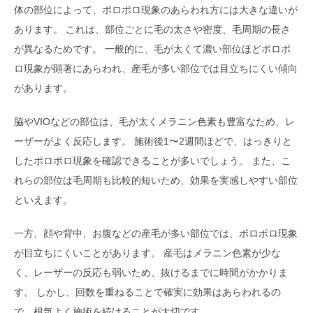
体の部位によって、ポロポロ現象のあらわれ方には大きな違いが
あります。 これは、部位ごとに毛の太さや密度、毛周期の長さ
が異なるためです。 一般的に、毛が太くて濃い部位ほどポロポ
ロ現象が顕著にあらわれ、産毛が多い部位では目立ちにくい傾向
があります。
脇やVIOなどの部位は、毛が太くメラニン色素も豊富なため、レ
ーザーがよく反応します。 施術後1〜2週間ほどで、はっきりと
したポロポロ現象を確認できることが多いでしょう。 また、こ
れらの部位は毛周期も比較的短いため、効果を実感しやすい部位
といえます。
一方、顔や背中、お腹などの産毛が多い部位では、ポロポロ現象
が目立ちにくいことがあります。 産毛はメラニン色素が少な
く、レーザーの反応も弱いため、抜けるまでに時間がかかりま
す。 しかし、回数を重ねることで確実に効果はあらわれるの
で、根気よく施術を続けることが大切です。