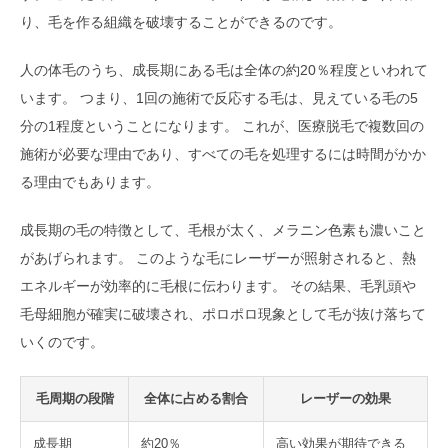
り、毛を作る組織を破壊することができるのです。
人の体毛のうち、成長期にある毛は全体の約20％程度といわれて
います。 つまり、1回の施術で反応する毛は、見えている毛の5
分の1程度ということになります。 これが、医療脱毛で複数回の
施術が必要な理由であり、すべての毛を処理するには時間がかか
る理由でもあります。
成長期の毛の特徴として、毛根が太く、メラニン色素も濃いこと
があげられます。 このような毛にレーザーが照射されると、熱
エネルギーが効率的に毛根に伝わります。 その結果、毛乳頭や
毛母細胞が確実に破壊され、ポロポロ現象として毛が抜け落ちて
いくのです。
毛周期の段階
全体に占める割合
レーザーの効果
成長期
約20％
高い効果が期待できる