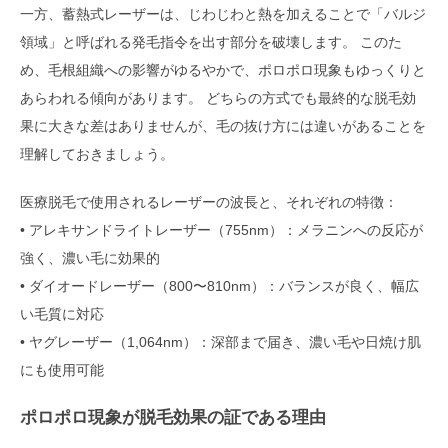
一方、蓄熱式レーザーは、じわじわと熱を加えることで「バルジ
領域」と呼ばれる発毛指令を出す部分を破壊します。 このた
め、毛根組織への影響がゆるやかで、ポロポロ現象もゆっくりと
あらわれる傾向があります。 どちらの方式でも最終的な脱毛効
果に大きな差はありませんが、毛の抜け方には違いがあることを
理解しておきましょう。
医療脱毛で使用されるレーザーの波長と、それぞれの特徴：
• アレキサンドライトレーザー（755nm）：メラニンへの反応が
強く、濃い毛に効果的
• ダイオードレーザー（800〜810nm）：バランスが良く、幅広
い毛質に対応
• ヤグレーザー（1,064nm）：深部まで届き、濃い毛や日焼け肌
にも使用可能
ポロポロ現象が脱毛効果の証である理由