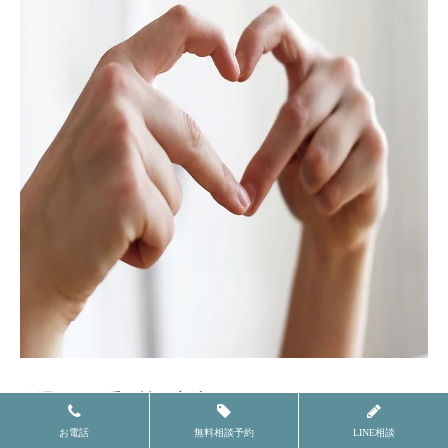
保湿ケアの重要性と方法
お電話
無料相談予約
LINE相談
医療脱毛後の保湿ケアは、ポロポロ現象を促進し、脱毛効果を最