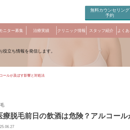
無料カウンセリング
予約
モニター募集
治療実績
クリニック情報
スタッフ紹介
よくあ
コールが及ぼす影響と対処法
毛
医療脱毛前日の飲酒は危険？アルコール
25.06.27