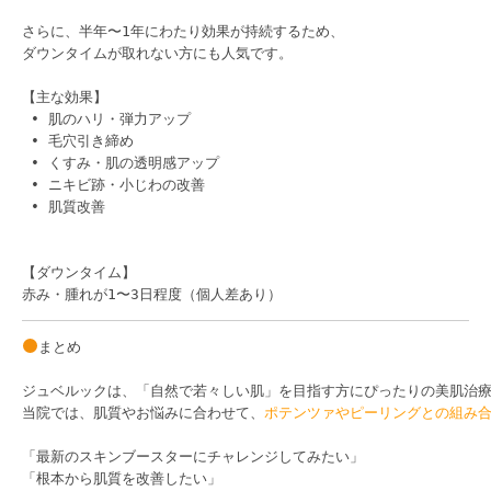
さらに、半年〜1年にわたり効果が持続するため、

ダウンタイムが取れない方にも人気です。

【主な効果】

 • 肌のハリ・弾力アップ

 • 毛穴引き締め

 • くすみ・肌の透明感アップ

 • ニキビ跡・小じわの改善

 • 肌質改善

【ダウンタイム】

赤み・腫れが1〜3日程度（個人差あり）
まとめ

ジュベルックは、「自然で若々しい肌」を目指す方にぴったりの美肌治療
当院では、肌質やお悩みに合わせて、
ポテンツァやピーリングとの組み
「最新のスキンブースターにチャレンジしてみたい」

「根本から肌質を改善したい」
