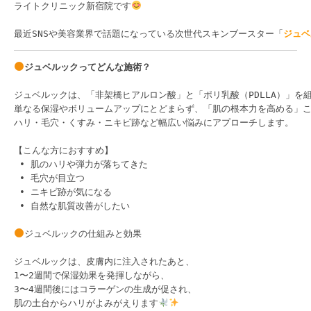
ライトクリニック新宿院です
最近SNSや美容業界で話題になっている次世代スキンブースター「
ジュベ
ジュベルックってどんな施術？
ジュベルックは、「非架橋ヒアルロン酸」と「ポリ乳酸（PDLLA）」を
単なる保湿やボリュームアップにとどまらず、「肌の根本力を高める」こ
ハリ・毛穴・くすみ・ニキビ跡など幅広い悩みにアプローチします。

【こんな方におすすめ】

 • 肌のハリや弾力が落ちてきた

 • 毛穴が目立つ

 • ニキビ跡が気になる

 • 自然な肌質改善がしたい

ジュベルックの仕組みと効果

ジュベルックは、皮膚内に注入されたあと、

1〜2週間で保湿効果を発揮しながら、

3〜4週間後にはコラーゲンの生成が促され、

肌の土台からハリがよみがえります