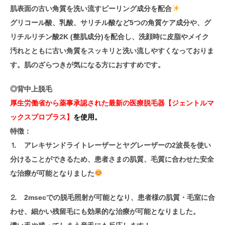
肌表面の古い角質を洗い流すピーリング成分を配合
グリコール酸、乳酸、サリチル酸など5つの角質ケア成分や、グ
リチルリチン酸2K (整肌成分)を配合し、洗顔時に皮脂やメイク
汚れとともに古い角質をスッキリと洗い流しやすくなっておりま
す。肌のざらつきが気になる方におすすめです。
◎背中上脱毛
厚生労働省から薬事承認された最新の医療脱毛器【ジェントルマ
ックスプロプラス】
を使用。
特徴：
⒈ アレキサンドライトレーザーとヤグレーザーの2波長を使い
分けることができるため、患者さまの肌質、毛質に合わせた安全
な治療が可能となりました
⒉ 2msecでの脱毛照射が可能となり、患者様の肌質・毛室に合
わせ、細かい残留毛にも効果的な治療が可能となりました。