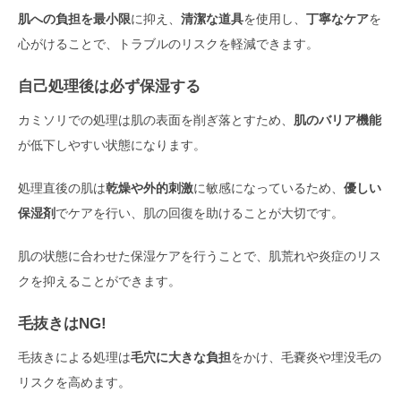
肌への負担を最小限
に抑え、
清潔な道具
を使用し、
丁寧なケア
を
心がけることで、トラブルのリスクを軽減できます。
自己処理後は必ず保湿する
カミソリでの処理は肌の表面を削ぎ落とすため、
肌のバリア機能
が低下しやすい状態になります。
処理直後の肌は
乾燥や外的刺激
に敏感になっているため、
優しい
保湿剤
でケアを行い、肌の回復を助けることが大切です。
肌の状態に合わせた保湿ケアを行うことで、肌荒れや炎症のリス
クを抑えることができます。
毛抜きはNG!
毛抜きによる処理は
毛穴に大きな負担
をかけ、毛嚢炎や埋没毛の
リスクを高めます。