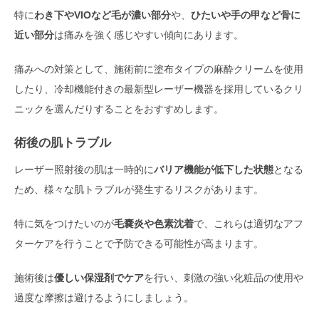
特に
わき下やVIOなど毛が濃い部分
や、
ひたいや手の甲など骨に
近い部分
は痛みを強く感じやすい傾向にあります。
痛みへの対策として、施術前に塗布タイプの麻酔クリームを使用
したり、冷却機能付きの最新型レーザー機器を採用しているクリ
ニックを選んだりすることをおすすめします。
術後の肌トラブル
レーザー照射後の肌は一時的に
バリア機能が低下した状態
となる
ため、様々な肌トラブルが発生するリスクがあります。
特に気をつけたいのが
毛嚢炎や色素沈着
で、これらは適切なアフ
ターケアを行うことで予防できる可能性が高まります。
施術後は
優しい保湿剤でケア
を行い、刺激の強い化粧品の使用や
過度な摩擦は避けるようにしましょう。