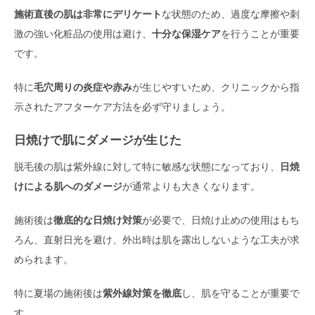
施術直後の肌は非常にデリケート
な状態のため、過度な摩擦や刺
激の強い化粧品の使用は避け、
十分な保湿ケア
を行うことが重要
です。
特に
毛穴周りの炎症や赤み
が生じやすいため、クリニックから指
示されたアフターケア方法を必ず守りましょう。
日焼けで肌にダメージが生じた
脱毛後の肌は紫外線に対して特に敏感な状態になっており、
日焼
けによる肌へのダメージ
が通常よりも大きくなります。
施術後は
徹底的な日焼け対策
が必要で、日焼け止めの使用はもち
ろん、直射日光を避け、外出時は肌を露出しないような工夫が求
められます。
特に夏場の施術後は
紫外線対策を徹底
し、肌を守ることが重要で
す。