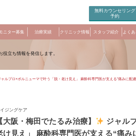
無料カウンセリング
予約
モニター募集
治療実績
クリニック情報
スタッフ紹介
よくあ
ャルプロ×ボルニューマで叶う「脱・老け見え」 麻酔科専門医が支える“痛みに配慮
イジングケア
【大阪・梅田でたるみ治療】
ジャルプ
老け見え」 麻酔科専門医が支える“痛み