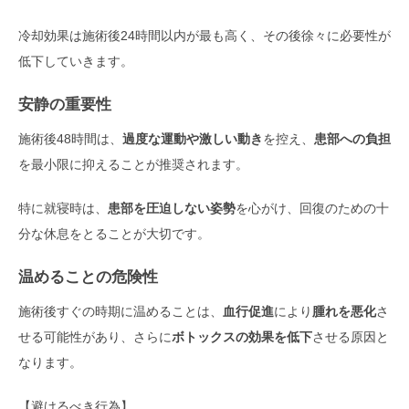
冷却効果は施術後24時間以内が最も高く、その後徐々に必要性が
低下していきます。
安静の重要性
施術後48時間は、
過度な運動や激しい動き
を控え、
患部への負担
を最小限に抑えることが推奨されます。
特に就寝時は、
患部を圧迫しない姿勢
を心がけ、回復のための十
分な休息をとることが大切です。
温めることの危険性
施術後すぐの時期に温めることは、
血行促進
により
腫れを悪化
さ
せる可能性があり、さらに
ボトックスの効果を低下
させる原因と
なります。
【避けるべき行為】