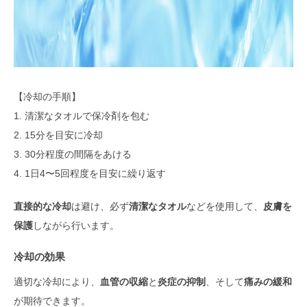
【冷却の手順】
1. 清潔なタオルで保冷剤を包む
2. 15分を目安に冷却
3. 30分程度の間隔をあける
4. 1日4〜5回程度を目安に繰り返す
直接的な冷却
は避け、必ず
清潔なタオル
などを使用して、
皮膚を
保護
しながら行います。
冷却の効果
適切な冷却により、
血管の収縮
と
炎症の抑制
、そして
痛みの緩和
が期待できます。