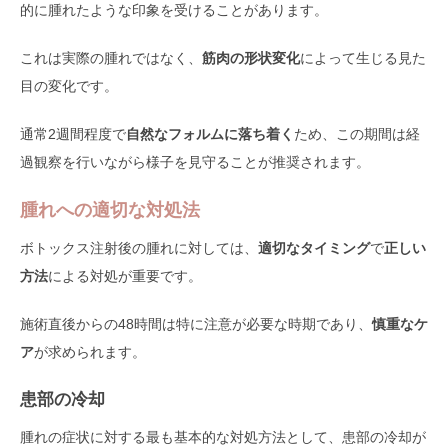
的に腫れたような印象を受けることがあります。
これは実際の腫れではなく、
筋肉の形状変化
によって生じる見た
目の変化です。
通常2週間程度で
自然なフォルムに落ち着く
ため、この期間は経
過観察を行いながら様子を見守ることが推奨されます。
腫れへの適切な対処法
ボトックス注射後の腫れに対しては、
適切なタイミング
で
正しい
方法
による対処が重要です。
施術直後からの48時間は特に注意が必要な時期であり、
慎重なケ
ア
が求められます。
患部の冷却
腫れの症状に対する最も基本的な対処方法として、患部の冷却が