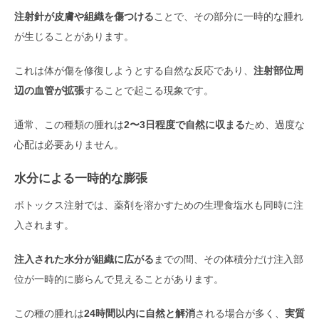
注射針が皮膚や組織を傷つける
ことで、その部分に一時的な腫れ
が生じることがあります。
これは体が傷を修復しようとする自然な反応であり、
注射部位周
辺の血管が拡張
することで起こる現象です。
通常、この種類の腫れは
2〜3日程度で自然に収まる
ため、過度な
心配は必要ありません。
水分による一時的な膨張
ボトックス注射では、薬剤を溶かすための生理食塩水も同時に注
入されます。
注入された水分が組織に広がる
までの間、その体積分だけ注入部
位が一時的に膨らんで見えることがあります。
この種の腫れは
24時間以内に自然と解消
される場合が多く、
実質