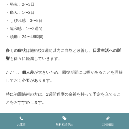
・発赤：2〜3日
・痛み：1〜2日
・しびれ感：3〜5日
・違和感：1〜2週間
・頭痛：24〜48時間
多くの症状
は施術後1週間以内に自然と改善し、
日常生活への影
響
も徐々に軽減していきます。
ただし、
個人差
が大きいため、回復期間には幅があることを理解
しておく必要があります。
特に初回施術の方は、2週間程度の余裕を持って予定を立てるこ
とをおすすめします。
経過が気になる場合は、施術を受けたクリニックに相談すること
で、適切なアドバイスを受けることができます。
お電話
無料相談予約
LINE相談