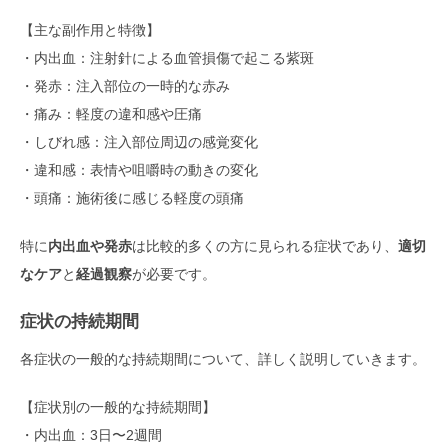
【主な副作用と特徴】
・内出血：注射針による血管損傷で起こる紫斑
・発赤：注入部位の一時的な赤み
・痛み：軽度の違和感や圧痛
・しびれ感：注入部位周辺の感覚変化
・違和感：表情や咀嚼時の動きの変化
・頭痛：施術後に感じる軽度の頭痛
特に
内出血や発赤
は比較的多くの方に見られる症状であり、
適切
なケア
と
経過観察
が必要です。
症状の持続期間
各症状の一般的な持続期間について、詳しく説明していきます。
【症状別の一般的な持続期間】
・内出血：3日〜2週間