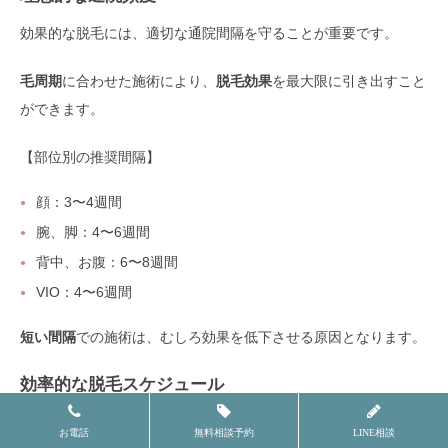
効果的な脱毛には、適切な通院間隔を守ることが重要です。
毛周期
に合わせた施術により、
脱毛効果
を最大限に引き出すこと
ができます。
【部位別の推奨間隔】
顔：3〜4週間
腕、脚：4〜6週間
背中、お腹：6〜8週間
VIO：4〜6週間
短い間隔
での施術は、むしろ効果を低下させる原因となります。
効率的な脱毛スケジュール
計画的なスケジュール管理により、効率的な脱毛が可能になりま
お電話
無料相談予約
LINE相談