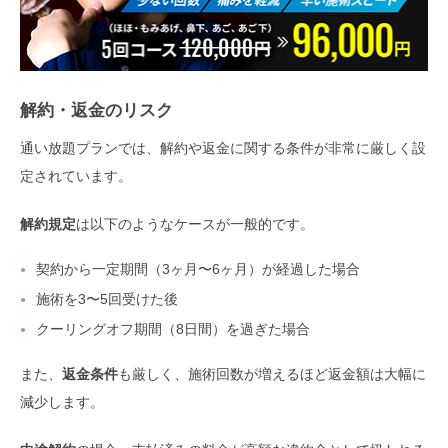
解約・返金のリスク
通い放題プランでは、解約や返金に関する条件が非常に厳しく設
定されています。
解約規定
は以下のようなケースが一般的です。
契約から一定期間（3ヶ月〜6ヶ月）が経過した場合
施術を3〜5回受けた後
クーリングオフ期間（8日間）を過ぎた場合
また、
返金条件
も厳しく、施術回数が増えるほど返金額は大幅に
減少します。