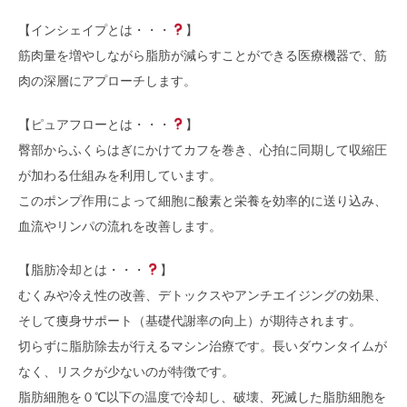
【インシェイプとは・・・
】
筋肉量を増やしながら脂肪が減らすことができる医療機器で、筋
肉の深層にアプローチします。
【ピュアフローとは・・・
】
臀部からふくらはぎにかけてカフを巻き、心拍に同期して収縮圧
が加わる仕組みを利用しています。
このポンプ作用によって細胞に酸素と栄養を効率的に送り込み、
血流やリンパの流れを改善します。
【脂肪冷却とは・・・
】
むくみや冷え性の改善、デトックスやアンチエイジングの効果、
そして痩身サポート（基礎代謝率の向上）が期待されます。
切らずに脂肪除去が行えるマシン治療です。長いダウンタイムが
なく、リスクが少ないのが特徴です。
脂肪細胞を０℃以下の温度で冷却し、破壊、死滅した脂肪細胞を