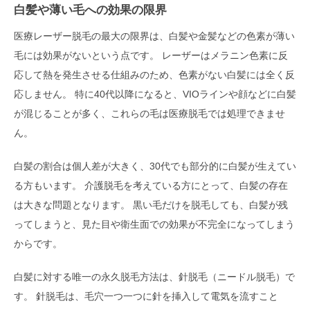
白髪や薄い毛への効果の限界
医療レーザー脱毛の最大の限界は、白髪や金髪などの色素が薄い
毛には効果がないという点です。 レーザーはメラニン色素に反
応して熱を発生させる仕組みのため、色素がない白髪には全く反
応しません。 特に40代以降になると、VIOラインや顔などに白髪
が混じることが多く、これらの毛は医療脱毛では処理できませ
ん。
白髪の割合は個人差が大きく、30代でも部分的に白髪が生えてい
る方もいます。 介護脱毛を考えている方にとって、白髪の存在
は大きな問題となります。 黒い毛だけを脱毛しても、白髪が残
ってしまうと、見た目や衛生面での効果が不完全になってしまう
からです。
白髪に対する唯一の永久脱毛方法は、針脱毛（ニードル脱毛）で
す。 針脱毛は、毛穴一つ一つに針を挿入して電気を流すこと