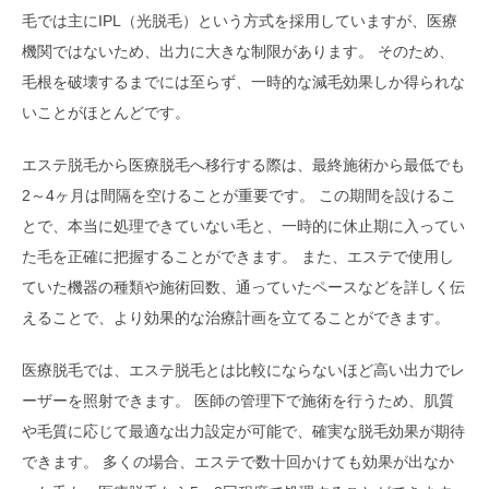
毛では主にIPL（光脱毛）という方式を採用していますが、医療
機関ではないため、出力に大きな制限があります。 そのため、
毛根を破壊するまでには至らず、一時的な減毛効果しか得られな
いことがほとんどです。
エステ脱毛から医療脱毛へ移行する際は、最終施術から最低でも
2～4ヶ月は間隔を空けることが重要です。 この期間を設けるこ
とで、本当に処理できていない毛と、一時的に休止期に入ってい
た毛を正確に把握することができます。 また、エステで使用し
ていた機器の種類や施術回数、通っていたペースなどを詳しく伝
えることで、より効果的な治療計画を立てることができます。
医療脱毛では、エステ脱毛とは比較にならないほど高い出力でレ
ーザーを照射できます。 医師の管理下で施術を行うため、肌質
や毛質に応じて最適な出力設定が可能で、確実な脱毛効果が期待
できます。 多くの場合、エステで数十回かけても効果が出なか