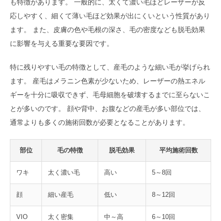
も特徴があります。 一般的に、太くて濃い毛ほどレーザーが反
応しやすく、細くて薄い毛ほど効果が出にくいという性質があり
ます。 また、皮膚の色や毛根の深さ、毛の密度なども脱毛効果
に影響を与える重要な要因です。
特に残りやすい毛の特徴として、産毛のような細い毛が挙げられ
ます。 産毛はメラニン色素が少ないため、レーザーの熱エネル
ギーを十分に吸収できず、毛母細胞を破壊するまでに至らないこ
とが多いのです。 顔や背中、お腹などの産毛が多い部位では、
通常よりも多くの施術回数が必要となることがあります。
部位
毛の特徴
脱毛効果
平均施術回数
ワキ
太く濃い毛
高い
5～8回
顔
細い産毛
低い
8～12回
VIO
太く密集
中～高
6～10回