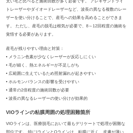
太い毛と比べると施術回数が多く必要です。 アレキサンドライ
トレーザーやダイオードレーザーなど、波長の異なる複数のレー
ザーを使い分けることで、産毛への効果を高めることができま
す。 ただし、産毛の脱毛は根気が必要で、8～12回程度の施術を
覚悟する必要があります。
産毛が残りやすい理由と対策：
• メラニン色素が少なくレーザーが反応しにくい
• 毛が細く、熱エネルギーが不足しがち
• 広範囲に生えているため照射漏れが起きやすい
• ホルモンバランスの影響を受けやすい
• 通常の2倍程度の施術回数が必要
• 波長の異なるレーザーの使い分けが効果的
VIOラインの粘膜周囲の処理困難箇所
VIOラインは、医療脱毛において最もデリケートで処理が困難な
部位です。 特にIラインとOラインは、粘膜に近く、皮膚が薄い