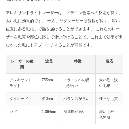
アレキサンドライトレーザーは、メラニン色素への反応が良く、
太い毛に効果的です。 一方、ヤグレーザーは波長が長く、深い
位置にある毛根まで熱を届けることができます。 これらのレー
ザーを毛質や部位に応じて使い分けることで、これまで効果が出
なかった毛にもアプローチすることが可能です。
レーザーの種
波長
特徴
適応
類
アレキサンド
755nm
メラニンへの反
太い毛・浅
ライト
応が高い
い毛根
ダイオード
810nm
バランスが良い
様々な毛質
ヤグ
1,064nm
深達度が高い
深い毛根・
色黒肌