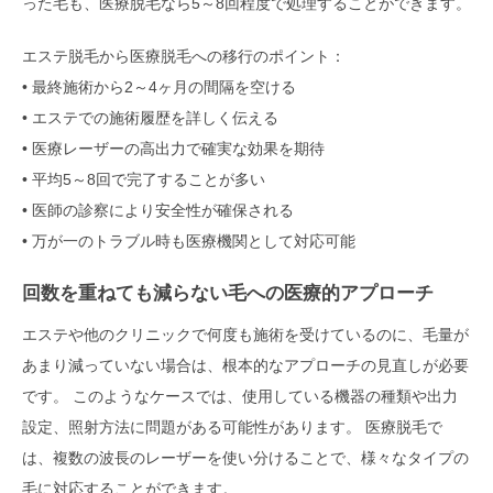
った毛も、医療脱毛なら5～8回程度で処理することができます。
エステ脱毛から医療脱毛への移行のポイント：
• 最終施術から2～4ヶ月の間隔を空ける
• エステでの施術履歴を詳しく伝える
• 医療レーザーの高出力で確実な効果を期待
• 平均5～8回で完了することが多い
• 医師の診察により安全性が確保される
• 万が一のトラブル時も医療機関として対応可能
回数を重ねても減らない毛への医療的アプローチ
エステや他のクリニックで何度も施術を受けているのに、毛量が
あまり減っていない場合は、根本的なアプローチの見直しが必要
です。 このようなケースでは、使用している機器の種類や出力
設定、照射方法に問題がある可能性があります。 医療脱毛で
は、複数の波長のレーザーを使い分けることで、様々なタイプの
毛に対応することができます。