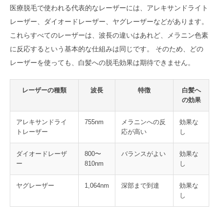
医療脱毛で使われる代表的なレーザーには、アレキサンドライト
レーザー、ダイオードレーザー、ヤグレーザーなどがあります。
これらすべてのレーザーは、波長の違いはあれど、メラニン色素
に反応するという基本的な仕組みは同じです。 そのため、どの
レーザーを使っても、白髪への脱毛効果は期待できません。
レーザーの種類
波長
特徴
白髪へ
の効果
アレキサンドライ
755nm
メラニンへの反
効果な
トレーザー
応が高い
し
ダイオードレーザ
800〜
バランスがよい
効果な
ー
810nm
し
ヤグレーザー
1,064nm
深部まで到達
効果な
し