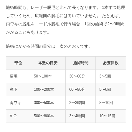
施術時間も、レーザー脱毛と比べて長くなります。 1本ずつ処理
していくため、広範囲の脱毛には向いていません。 たとえば、
両ワキの脱毛をニードル脱毛で行う場合、1回の施術で2〜3時間
かかることもあります。
施術にかかる時間の目安は、次のとおりです。
部位
本数の目安
施術時間
必要回数
眉毛
50〜100本
30〜60分
3〜5回
鼻下
100〜200本
60〜90分
5〜8回
両ワキ
300〜500本
2〜3時間
8〜10回
VIO
500〜800本
3〜4時間
10〜15回