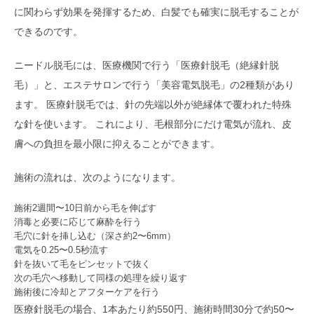
に関わらず効果を発揮するため、白髪でも確実に脱毛することが
できるのです。
ニードル脱毛には、医療機関で行う「医療針脱毛（絶縁針脱
毛）」と、エステサロンで行う「美容電気脱毛」の2種類があり
ます。 医療針脱毛では、針の先端以外が絶縁体で覆われた特殊
な針を使います。 これにより、毛根部分にだけ電気が流れ、皮
膚への負担を最小限に抑えることができます。
施術の流れは、次のようになります。
施術2週間〜10日前から毛を伸ばす
消毒と必要に応じて麻酔を行う
毛穴に針を挿し込む（深さ約2〜6mm）
電気を0.25〜0.5秒流す
針を抜いて毛をピンセットで抜く
次の毛穴へ移動して同様の処理を繰り返す
施術後に冷却とアフターケアを行う
医療針脱毛の場合、1本あたり約550円、施術時間30分で約50〜