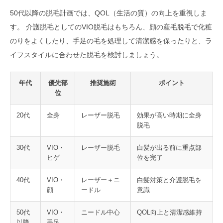
50代以降の脱毛計画では、QOL（生活の質）の向上を重視しま
す。 介護脱毛としてのVIO脱毛はもちろん、顔の産毛脱毛で化粧
のりをよくしたり、手足の毛を処理して清潔感を保ったりと、ラ
イフスタイルに合わせた脱毛を検討しましょう。
年代
優先部
推奨施術
ポイント
位
20代
全身
レーザー脱毛
効果が高い時期に全身
脱毛
30代
VIO・
レーザー脱毛
白髪が出る前に重点部
ヒゲ
位を完了
40代
VIO・
レーザー＋ニ
白髪対策と介護脱毛を
顔
ードル
意識
50代
VIO・
ニードル中心
QOL向上と清潔感維持
以降
手足