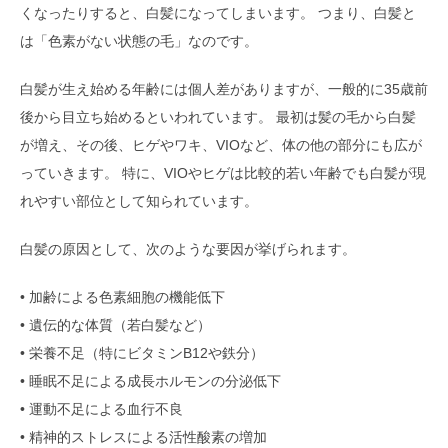
くなったりすると、白髪になってしまいます。 つまり、白髪と
は「色素がない状態の毛」なのです。
白髪が生え始める年齢には個人差がありますが、一般的に35歳前
後から目立ち始めるといわれています。 最初は髪の毛から白髪
が増え、その後、ヒゲやワキ、VIOなど、体の他の部分にも広が
っていきます。 特に、VIOやヒゲは比較的若い年齢でも白髪が現
れやすい部位として知られています。
白髪の原因として、次のような要因が挙げられます。
• 加齢による色素細胞の機能低下
• 遺伝的な体質（若白髪など）
• 栄養不足（特にビタミンB12や鉄分）
• 睡眠不足による成長ホルモンの分泌低下
• 運動不足による血行不良
• 精神的ストレスによる活性酸素の増加