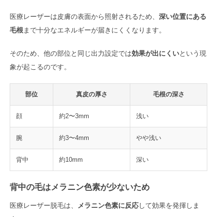
医療レーザーは皮膚の表面から照射されるため、
深い位置にある
毛根
まで十分なエネルギーが届きにくくなります。
そのため、他の部位と同じ出力設定では
効果が出にくい
という現
象が起こるのです。
部位
真皮の厚さ
毛根の深さ
顔
約2〜3mm
浅い
腕
約3〜4mm
やや浅い
背中
約10mm
深い
背中の毛はメラニン色素が少ないため
医療レーザー脱毛は、
メラニン色素に反応
して効果を発揮しま