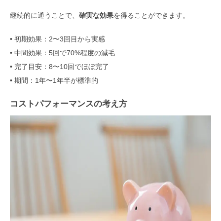
継続的に通うことで、
確実な効果
を得ることができます。
• 初期効果：2〜3回目から実感
• 中間効果：5回で70%程度の減毛
• 完了目安：8〜10回でほぼ完了
• 期間：1年〜1年半が標準的
コストパフォーマンスの考え方