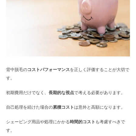
背中脱毛の
コストパフォーマンス
を正しく評価することが大切で
す。
初期費用だけでなく、
長期的な視点
で考える必要があります。
自己処理を続けた場合の
累積コスト
は意外と高額になります。
シェービング用品や処理にかかる
時間的コスト
も考慮すべきで
す。