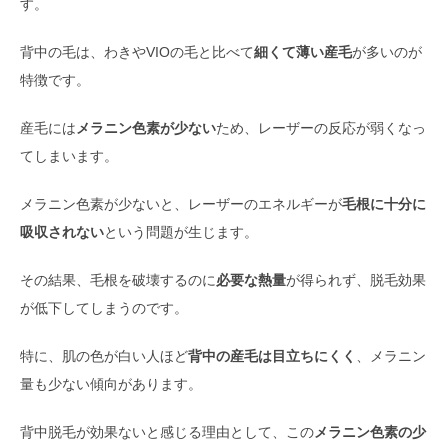
す。
背中の毛は、わきやVIOの毛と比べて
細くて薄い産毛
が多いのが
特徴です。
産毛には
メラニン色素が少ない
ため、レーザーの反応が弱くなっ
てしまいます。
メラニン色素が少ないと、レーザーのエネルギーが
毛根に十分に
吸収されない
という問題が生じます。
その結果、毛根を破壊するのに
必要な熱量
が得られず、脱毛効果
が低下してしまうのです。
特に、肌の色が白い人ほど
背中の産毛は目立ちにくく
、メラニン
量も少ない傾向があります。
背中脱毛が効果ないと感じる理由として、この
メラニン色素の少