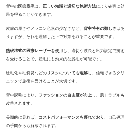
背中の医療脱毛は、
正しい知識と適切な施術方法
により確実に効
果を得ることができます。
皮膚の厚さやメラニン色素の少なさなど、
背中特有の難しさ
はあ
りますが、それを理解した上で対策を取ることが重要です。
熱破壊式の医療レーザー
を使用し、適切な波長と出力設定で施術
を受けることで、産毛にも効果的な脱毛が可能です。
硬毛化や毛嚢炎などの
リスクについても理解
し、信頼できるクリ
ニックで施術を受けることが大切です。
背中脱毛により、
ファッションの自由度が向上
し、肌トラブルも
改善されます。
長期的に見れば、
コストパフォーマンスも優れており
、自己処理
の手間からも解放されます。