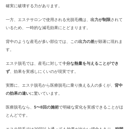
確実に破壊する力があります。
一方、エステサロンで使用される光脱毛機は、
出力が制限
されて
いるため、一時的な減毛効果にとどまります。
背中のような産毛が多い部位では、この
出力の差
が顕著に現れま
す。
エステ脱毛では、産毛に対して
十分な熱量を与えることができ
ず
、効果を実感しにくいのが現実です。
実際に、エステ脱毛から医療脱毛に乗り換える人の多くが、
背中
の効果の違い
に驚いています。
医療脱毛なら、
5〜8回の施術
で明確な変化を実感できることがほ
とんどです。
エステ脱毛では20回以上通っても効果が出ない場合もあり、
時間