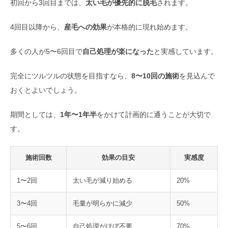
初回から3回目までは、
太い毛が優先的に脱毛
されます。
4回目以降から、
産毛への効果
が本格的に現れ始めます。
多くの人が5〜6回目で
自己処理が楽になった
と実感しています。
完全にツルツルの状態を目指すなら、
8〜10回の施術
を見込んで
おくとよいでしょう。
期間としては、
1年〜1年半
をかけて計画的に通うことが大切で
す。
施術回数
効果の目安
実感度
1〜2回
太い毛が減り始める
20%
3〜4回
毛量が明らかに減少
50%
5〜6回
自己処理がほぼ不要
70%