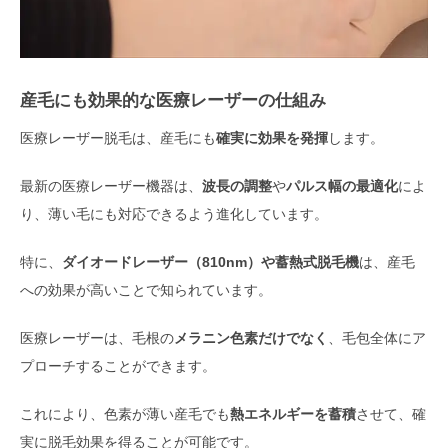
産毛にも効果的な医療レーザーの仕組み
医療レーザー脱毛は、産毛にも
確実に効果を発揮
します。
最新の医療レーザー機器は、
波長の調整
や
パルス幅の最適化
によ
り、薄い毛にも対応できるよう進化しています。
特に、
ダイオードレーザー（810nm）や蓄熱式脱毛機
は、産毛
への効果が高いことで知られています。
医療レーザーは、毛根の
メラニン色素だけでなく
、毛包全体にア
プローチすることができます。
これにより、色素が薄い産毛でも
熱エネルギーを蓄積
させて、確
実に脱毛効果を得ることが可能です。