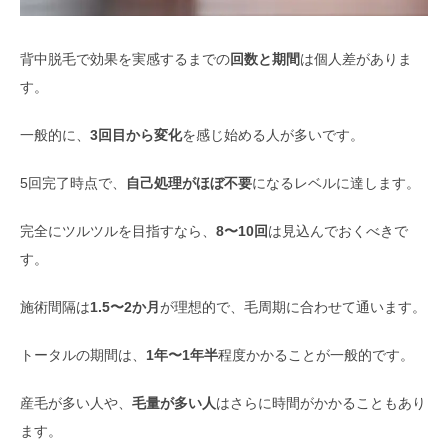
背中脱毛で効果を実感するまでの
回数と期間
は個人差がありま
す。
一般的に、
3回目から変化
を感じ始める人が多いです。
5回完了時点で、
自己処理がほぼ不要
になるレベルに達します。
完全にツルツルを目指すなら、
8〜10回
は見込んでおくべきで
す。
施術間隔は
1.5〜2か月
が理想的で、毛周期に合わせて通います。
トータルの期間は、
1年〜1年半
程度かかることが一般的です。
産毛が多い人や、
毛量が多い人
はさらに時間がかかることもあり
ます。