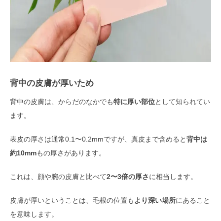
背中の皮膚が厚いため
背中の皮膚は、からだのなかでも
特に厚い部位
として知られてい
ます。
表皮の厚さは通常0.1〜0.2mmですが、真皮まで含めると
背中は
約10mm
もの厚さがあります。
これは、顔や腕の皮膚と比べて
2〜3倍の厚さ
に相当します。
皮膚が厚いということは、毛根の位置も
より深い場所
にあること
を意味します。