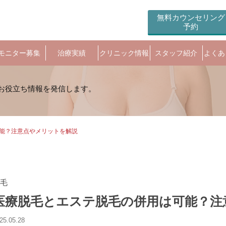
無料カウンセリング
予約
モニター募集
治療実績
クリニック情報
スタッフ紹介
よくあ
能？注意点やメリットを解説
毛
医療脱毛とエステ脱毛の併用は可能？注
25.05.28