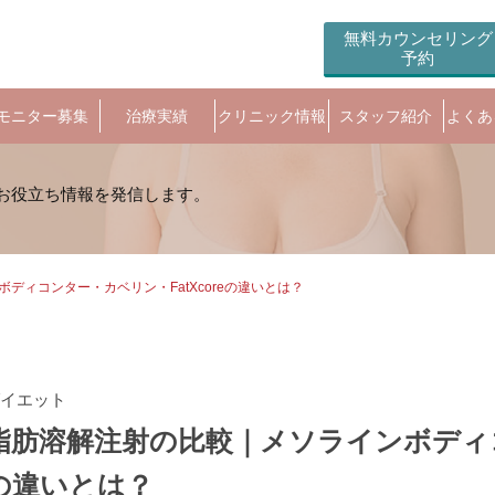
無料カウンセリング
予約
モニター募集
治療実績
クリニック情報
スタッフ紹介
よくあ
ディコンター・カベリン・FatXcoreの違いとは？
イエット
脂肪溶解注射の比較｜メソラインボディコン
の違いとは？