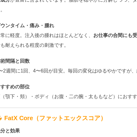
す。
ダウンタイム・痛み・腫れ
非常に軽度。注入後の腫れはほとんどなく、
お仕事の合間にも
でも耐えられる程度の刺激です。
施術間隔と回数
1〜2週間に1回、4〜6回が目安。毎回の変化はゆるやかですが
おすすめの部位
顔（顎下・頬）・ボディ（お腹・二の腕・太ももなど）におす
FatX Core（ファットエックスコア）
成分と効果