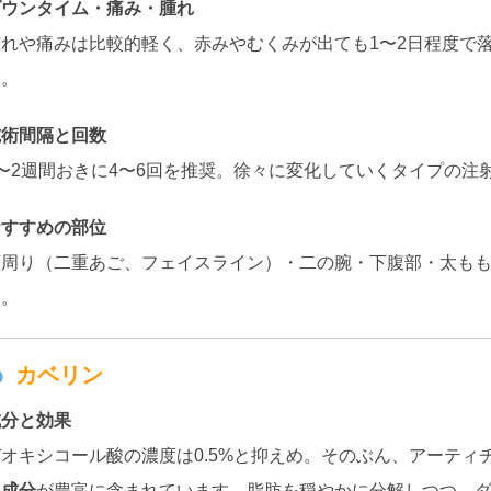
ダウンタイム・痛み・腫れ
腫れや痛みは比較的軽く、赤みやむくみが出ても1〜2日程度で
す。
施術間隔と回数
1〜2週間おきに4〜6回を推奨。徐々に変化していくタイプの注
おすすめの部位
顔周り（二重あご、フェイスライン）・二の腕・下腹部・太も
す。
カベリン
成分と効果
デオキシコール酸の濃度は0.5%と抑えめ。そのぶん、アーティ
る成分
が豊富に含まれています。脂肪を穏やかに分解しつつ、