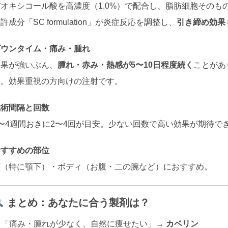
デオキシコール酸を高濃度（1.0%）で配合し、脂肪細胞その
許成分「SC formulation」が炎症反応を調整し、
引き締め効果
ダウンタイム・痛み・腫れ
効果が強いぶん、
腫れ・赤み・熱感が5〜10日程度続く
ことがあ
す。効果重視の方向けの注射です。
施術間隔と回数
3〜4週間おきに2〜4回が目安。少ない回数で高い効果が期待で
おすすめの部位
顔（特に顎下）・ボディ（お腹・二の腕など）におすすめ。
まとめ：あなたに合う製剤は？
「痛み・腫れが少なく、自然に痩せたい」→
カベリン