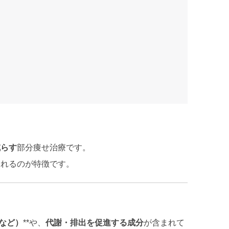
減らす
部分痩せ治療です。
られるのが特徴です。
など）
**や、
代謝・排出を促進する成分
が含まれて