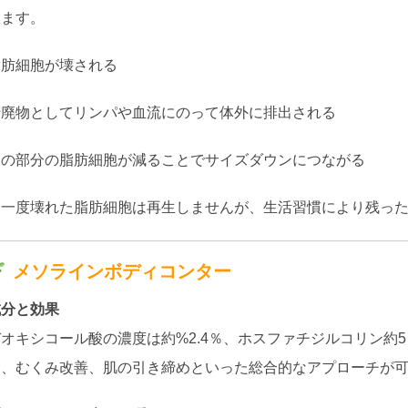
います。
脂肪細胞が壊される
老廃物としてリンパや血流にのって体外に排出される
その部分の脂肪細胞が減ることでサイズダウンにつながる
※一度壊れた脂肪細胞は再生しませんが、生活習慣により残っ
メソラインボディコンター
成分と効果
デオキシコール酸の濃度は約%2.4％、ホスファチジルコリン約
進、むくみ改善、肌の引き締めといった総合的なアプローチが