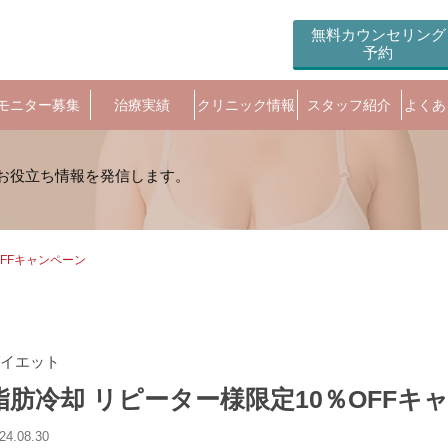
無料カウンセリング
予約
モニター募集
治療実績
クリニック情報
スタッフ紹介
よくあ
OFFキャンペーン
イエット
脂肪冷却 リピーター様限定️10％OFFキ
24.08.30