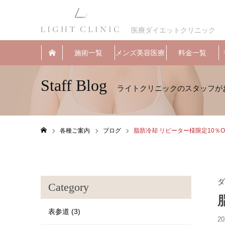
医療ダイエットクリニック
施術一覧
メンズ美容医療
料金一覧
Staff Blog
各種ご案内
ブログ
脂肪冷却 リピーター様限定️10％
ホーム
ダ
Category
表参道 (3)
20