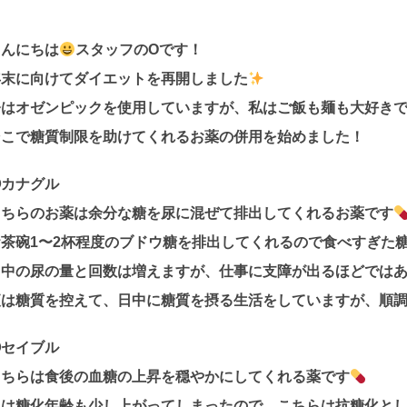
こんにちは
スタッフのOです！
年末に向けてダイエットを再開しました
今はオゼンピックを使用していますが、私はご飯も麺も大好き
そこで糖質制限を助けてくれるお薬の併用を始めました！
①カナグル
こちらのお薬は余分な糖を尿に混ぜて排出してくれるお薬です
お茶碗1〜2杯程度のブドウ糖を排出してくれるので食べすぎた
日中の尿の量と回数は増えますが、仕事に支障が出るほどでは
夜は糖質を控えて、日中に糖質を摂る生活をしていますが、順調
②セイブル
こちらは食後の血糖の上昇を穏やかにしてくれる薬です
私は糖化年齢も少し上がってしまったので、こちらは抗糖化と