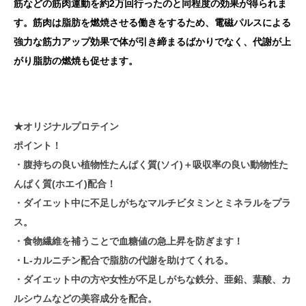
筋などの筋肉運動を約2万回行ったのと同程度の効果が得られま
す。筋肉は脂肪を燃焼させる働きをするため、電磁パルスによる
強力な筋力アップ効果で体が引き締まるばかりでなく、代謝が上
がり脂肪の燃焼も促せます。
★
オリジナルプロテイン
ポイント！
・腹持ちの良い植物性たんぱく質(ソイ)＋吸収率の良い動物性た
んぱく質(ホエイ)配合！
・ダイエット中に不足しがちなマルチビタミンとミネラルをプラ
ス。
・食物繊維を補うことで血糖値の急上昇を防ぎます！
・L-カルニチン配合で脂肪の代謝を助けてくれる。
・ダイエット中の方や女性が不足しがちな鉄分、亜鉛、葉酸、カ
ルシウムなどの美容成分を配合。