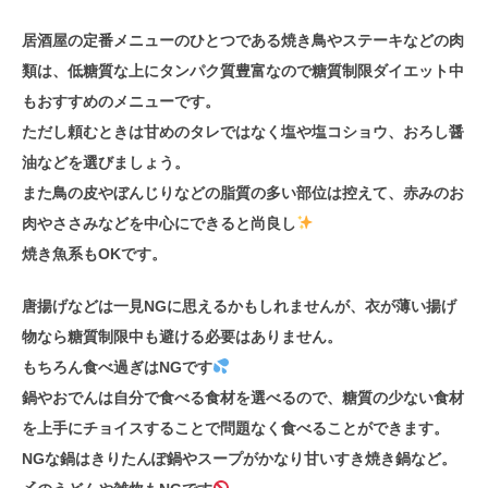
居酒屋の定番メニューのひとつである焼き鳥やステーキなどの肉
類は、低糖質な上にタンパク質豊富なので糖質制限ダイエット中
もおすすめのメニューです。
ただし頼むときは
甘めのタレではなく塩や塩コショウ、おろし醤
油などを選びましょう
。
また鳥の皮やぼんじりなどの脂質の多い部位は控えて、赤みのお
肉やささみなどを中心にできると尚良し
焼き魚系もOKです。
唐揚げなどは一見NGに思えるかもしれませんが、
衣が薄い揚げ
物なら糖質制限中も避ける必要はありません
。
もちろん食べ過ぎはNGです
鍋やおでんは自分で食べる食材を選べるので、糖質の少ない食材
を上手にチョイスすることで問題なく食べることができます。
NGな鍋はきりたんぽ鍋やスープがかなり甘いすき焼き鍋など。