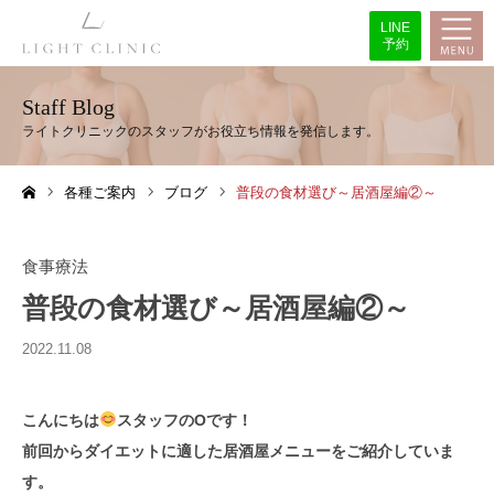
LINE
予約
Staff Blog
各種ご案内
ブログ
普段の食材選び～居酒屋編②～
ホーム
食事療法
普段の食材選び～居酒屋編②～
2022.11.08
こんにちは
スタッフのOです！
前回からダイエットに適した居酒屋メニューをご紹介していま
す。