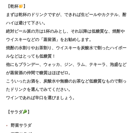
【乾杯
】
まずは乾杯のドリンクですが、できれば生ビールやカクテル、酎
ハイは避けて下さい。
絶対ビール派の方は1杯のみとし、それ以降は低糖質な、
焼酎や
ウイスキーなどの「蒸留酒」をお勧めします
。
焼酎の水割りやお茶割り、ウイスキーを炭酸水で割ったハイボー
ルなどはとっても低糖質！
他にも
ブランデー、ウォッカ、ジン、ラム、テキーラ、泡盛
など
が蒸留酒の仲間で糖質はほぼゼロ。
こういったお酒を、炭酸水や無糖のお茶など低糖質なもので割っ
たドリンクを選んでみてください。
ワインであれば辛口
を選びましょう。
【サラダ
】
野菜サラダ