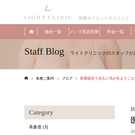
医療ダイエットクリニック
施術一覧
メンズ美容医療
料金一覧
Staff Blog
各種ご案内
ブログ
医療脱毛で永久に毛が生えてこな
ホーム
脱
Category
表参道 (3)
20