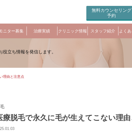
無料カウンセリング
予約
モニター募集
治療実績
クリニック情報
スタッフ紹介
よくあ
い理由と注意点
毛
医療脱毛で永久に毛が生えてこない理由
25.01.03