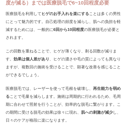
度が減る）までは医療脱毛で6~10回程度必要
医療脱毛を利用して
ヒゲのお手入れを楽にする
ことは多くの男性
にとって魅力的です。自己処理の頻度を減らし、肌への負担を軽
減するためには、一般的に
6回から10回程度
の医療脱毛が必要と
されます。
この回数を重ねることで、ヒゲが薄くなり、剃る回数が減りま
す。
効果は個人差があり
、ヒゲの濃さや毛の質によっても異なり
ますが、複数回の施術を受けることで、顕著な改善を感じること
ができるでしょう。
医療脱毛では、レーザーを使って毛根を破壊し、
再生能力を弱め
る
ことで毛量を減らします。施術は周期的に行われるため、毛周
期に合わせて照射を行うことが、効率的な脱毛に繋がります。こ
の期間に受ける脱毛の効果は徐々に現れ、
肌への刺激が減少
し、
日々のケアが格段に楽になります。