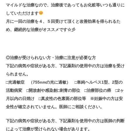
マイルドな治療なので、治療後であってもお化粧等いつも通りに
していただけます
月に一回の治療を４、５回受けて頂くと改善効果を得られるた
め、継続的な治療がオススメです☆彡
◎治療が受けられない方・治療に注意が必要な方
下記の病気や症状がある方、下記薬剤の使用中の方は治療を受け
られません。
□光過敏症 （755nmの光に過敏） □単純ヘルペス1型、2型の
活動病変 □開放創や感染創□刺青の部位 □治療部位の癌 □2ヶ
月以内の日焼け □真皮性の色素斑の部位等 ※妊娠中の方は安
全性が確立されていません。医師にご相談ください。
下記の病気や症状がある方、下記薬剤を使用中の方は医師の判断
によって治療が受けられない場合があります。