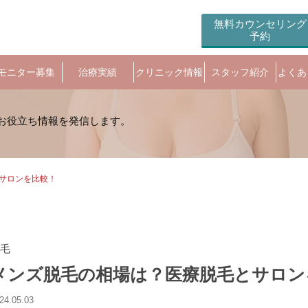
無料カウンセリング
予約
モニター募集
治療実績
クリニック情報
スタッフ紹介
よくあ
サロンを比較！
毛
メンズ脱毛の相場は？医療脱毛とサロン
24.05.03