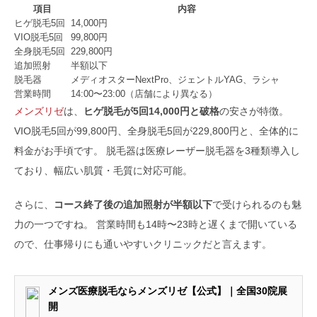
項目
内容
ヒゲ脱毛5回
14,000円
VIO脱毛5回
99,800円
全身脱毛5回
229,800円
追加照射
半額以下
脱毛器
メディオスターNextPro、ジェントルYAG、ラシャ
営業時間
14:00〜23:00（店舗により異なる）
メンズリゼ
は、
ヒゲ脱毛が5回14,000円と破格
の安さが特徴。
VIO脱毛5回が99,800円、全身脱毛5回が229,800円と、全体的に
料金がお手頃です。 脱毛器は医療レーザー脱毛器を3種類導入し
ており、幅広い肌質・毛質に対応可能。
さらに、
コース終了後の追加照射が半額以下
で受けられるのも魅
力の一つですね。 営業時間も14時〜23時と遅くまで開いている
ので、仕事帰りにも通いやすいクリニックだと言えます。
メンズ医療脱毛ならメンズリゼ【公式】｜全国30院展
開