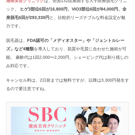
湘南美容クリニック
は、全国132院展開する大手医療脱毛クリニ
ック。
ヒゲ3部位6回が16,800円、VIO3部位6回が84,000円、全
身脱毛6回が293,330円
と、比較的リーズナブルな料金設定が魅
力です。
脱毛器は、
FDA認可の「メディオスター」や「ジェントルレー
ズ」など4種類
を導入しており、肌質や毛質に合わせた施術が可
能。 麻酔代は1回2,000〜2,200円、シェービング代は剃り残しの
み対応です。
キャンセル料は、2日前までは無料ですが、以降は3,300円発生す
るので要注意ですね。