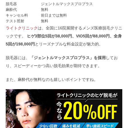
脱毛器
ジェントルマックスプロプラス
麻酔代
無料
キャンセル料
前日までは無料
テスト照射
無料
ライトクリニック
は、全国に16院展開するメンズ医療脱毛クリニ
ックです。
ヒゲ3部位5回が38,000円、VIO5回が88,000円、全身
5回が198,000円
とリーズナブルな料金設定が魅力的。
脱毛器には、
「ジェントルマックスプロプラス」を採用
してお
り、スピーディーかつ高い脱毛効果が期待できます。
また、麻酔代が無料なのも嬉しいポイントですね。