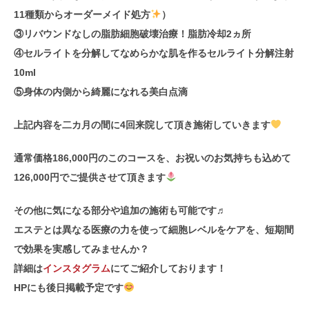
11種類からオーダーメイド処方
）
③リバウンドなしの脂肪細胞破壊治療！脂肪冷却2ヵ所
④セルライトを分解してなめらかな肌を作るセルライト分解注射
10ml
⑤身体の内側から綺麗になれる美白点滴
上記内容を二カ月の間に4回来院して頂き施術していきます
通常価格186,000円のこのコースを、お祝いのお気持ちも込めて
126,000円でご提供させて頂きます
その他に気になる部分や追加の施術も可能です♬
エステとは異なる医療の力を使って細胞レベルをケアを、短期間
で効果を実感してみませんか？
詳細は
インスタグラム
にてご紹介しております！
HPにも後日掲載予定です