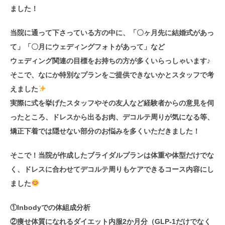
ました！
当院に通って下さっている方の中に、「〇ヶ月先に結婚式があっ
て」「〇月にウェディングフォトがあって」など
ウェディング関連の目標をお持ちの方が多くいらっしゃいます♪
そこで、なにか特別なプランをご提供できないかとスタッフで考
えました
実際に式を挙げたスタッフやその友人など経験者からの意見を伺
ったところ、ドレスから出るお肉、デコルテ周りが気になる等、
矯正下着では隠せない部分のお悩みを多くいただきました！
そこで！当院が作成したブライダルプランは体重や体型だけでな
く、ドレスに合わせてデコルテ周りもケアできるコース内容にし
ました
①Inbodyでの体組成分析
②痩せ体質になれるダイエット内服2か月分（GLP-1だけでなく