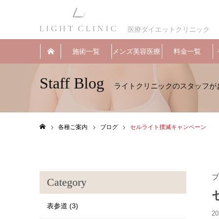
医療ダイエットクリニック
施術一覧
メンズ美容医療
料金一覧
Staff Blog
各種ご案内
ブログ
セルライト撲滅キャンペーン
ホーム
ブ
Category
表参道 (3)
20