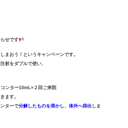
知らせです
てしまおう！というキャンペーンです。
の注射をダブルで使い、
ンター10mL×２回ご来院
だきます。
コンターで
分解したものを溶かし、体外へ排出
しま