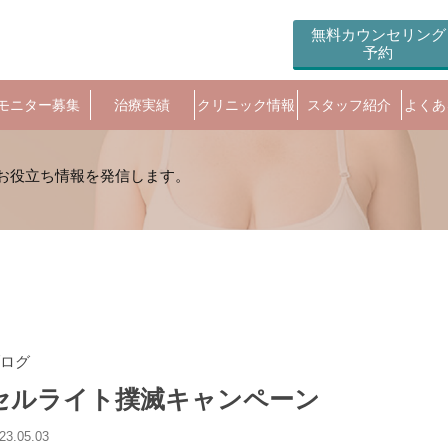
無料カウンセリング
予約
モニター募集
治療実績
クリニック情報
スタッフ紹介
よくあ
ログ
セルライト撲滅キャンペーン
23.05.03