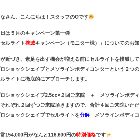
みなさん、こんにちは！スタッフのOです
本日は５月のキャンペーン第一弾
「
セルライト
撲滅
キャンペーン（モニター様）
」についてのお
夏が近づき、素足を出す機会が増える前にセルライトを撲滅し
プロショックシェイプとメソラインボディコンターという２つ
セルライトに徹底的にアプローチします。
ロショックシェイプ2.5cc×２回ご来院
＋
メソラインボディコ
※それぞれ２回ずつご来院頂きますので、
合計４回ご来院
いた
プロショックシェイプでセルライトを
分解
→メソラインボディ
す
通常
154,000円
がなんと116,600円の
特別価格
です