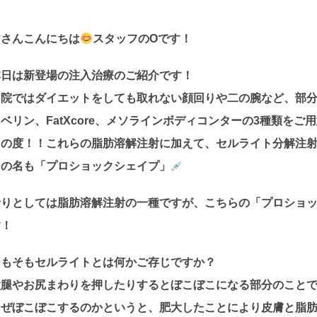
皆さんこんにちは
スタッフのOです！
本日は新登場の注入治療のご紹介です！
当院ではダイエットをしても取れない顔回りや二の腕など、部
ベリン、FatXcore、メソラインボディコンターの3種類をご
この度！！これらの脂肪溶解注射に加えて、セルライト分解注
その名も「プロショックシェイプ」
括りとしては脂肪溶解注射の一種ですが、こちらの「プロショ
す！
そもそもセルライトとは何かご存じですか？
太腿やお尻まわりを押したりするとぼこぼこになる部分のこと
なぜぼこぼこするのかというと、肥大したことにより皮膚と脂