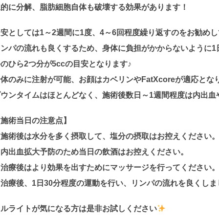
択的に分解、脂肪細胞自体も破壊する効果があります！
目安としては1～2週間に1度、4～6回程度繰り返すのをお勧め
リンパの流れも良くするため、身体に負担がかからないように1日
のひら2つ分が5ccの目安となります♪
体のみに注射が可能、お顔はカベリンやFatXcoreが適応とな
ダウンタイムはほとんどなく、施術後数日～1週間程度は内出血
【施術当日の注意点】
・施術後は水分を多く摂取して、塩分の摂取はお控えください
・内出血拡大予防のため当日の飲酒はお控えください。
・治療後はより効果を出すためにマッサージを行ってください
・治療後、1日30分程度の運動を行い、リンパの流れを良くしま
セルライトが気になる方は是非お試しください