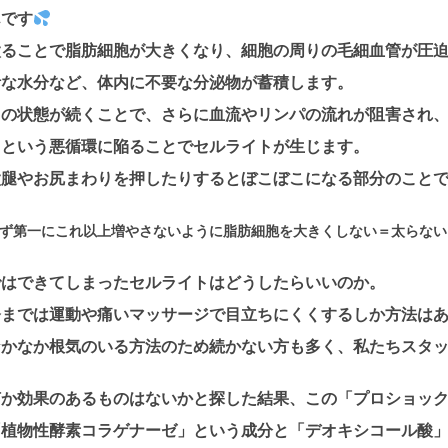
んです
太ることで脂肪細胞が大きくなり、細胞の周りの毛細血管が圧
計な水分など、体内に不要な分泌物が蓄積します。
この状態が続くことで、さらに血流やリンパの流れが阻害され
くという悪循環に陥ることでセルライトが生じます。
太腿やお尻まわりを押したりするとぼこぼこになる部分のこと
ず第一に
これ以上増やさないように脂肪細胞を大きくしない＝太らない
ではできてしまったセルライトはどうしたらいいのか。
今までは運動や痛いマッサージで目立ちにくくするしか方法は
なかなか根気のいる方法のため続かない方も多く、私たちスタ
何か効果のあるものはないかと探した結果、この「プロショッ
「植物性酵素コラゲナーゼ」という成分と「デオキシコール酸