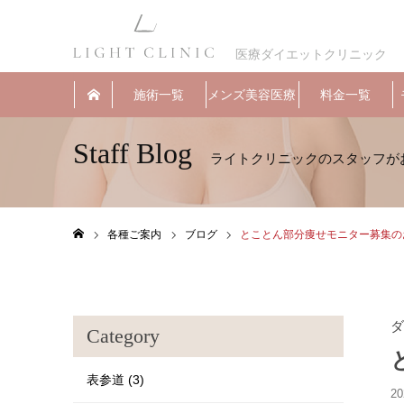
医療ダイエットクリニック
施術一覧
メンズ美容医療
料金一覧
Staff Blog
各種ご案内
ブログ
とことん部分痩せモニター募集の
ホーム
ダ
Category
表参道 (3)
20