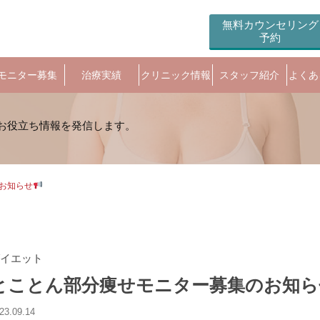
無料カウンセリング
予約
モニター募集
治療実績
クリニック情報
スタッフ紹介
よくあ
お知らせ
イエット
とことん部分痩せモニター募集のお知ら
23.09.14