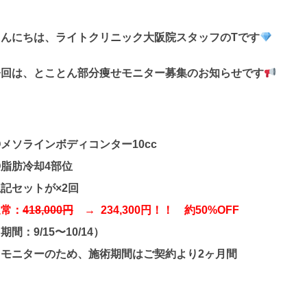
こんにちは、ライトクリニック大阪院スタッフのTです
今回は、
とことん部分痩せモニター募集
のお知らせです
メソラインボディコンター10cc
◎脂肪冷却4部位
記セットが×2回
通常：
418,000円
→ 234,300円！！ 約50%OFF
期間：9/15〜10/14）
※モニターのため、施術期間はご契約より2ヶ月間